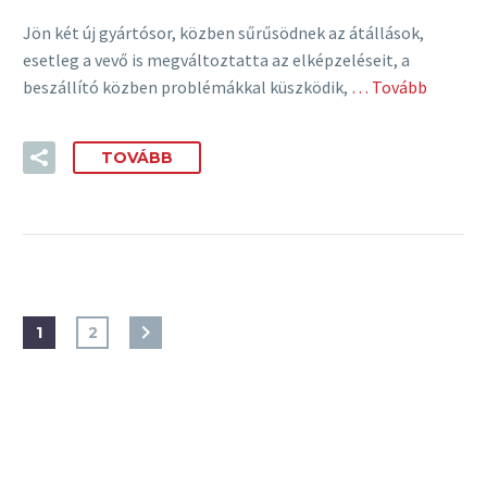
Jön két új gyártósor, közben sűrűsödnek az átállások,
esetleg a vevő is megváltoztatta az elképzeléseit, a
beszállító közben problémákkal küszködik,
… Tovább
TOVÁBB
1
2