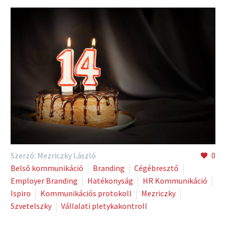
Szerző: Mezriczky László
0
Belső kommunikáció
Branding
Cégébresztő
Employer Branding
Hatékonyság
HR Kommunikáció
Ispiro
Kommunikációs protokoll
Mezriczky
Szvetelszky
Vállalati pletykakontroll