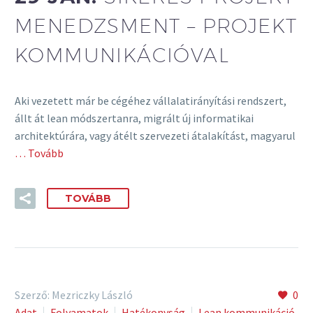
MENEDZSMENT – PROJEKT
KOMMUNIKÁCIÓVAL
Aki vezetett már be cégéhez vállalatirányítási rendszert,
állt át lean módszertanra, migrált új informatikai
architektúrára, vagy átélt szervezeti átalakítást, magyarul
… Tovább
TOVÁBB
Szerző: Mezriczky László
0
Adat
Folyamatok
Hatékonyság
Lean kommunikáció