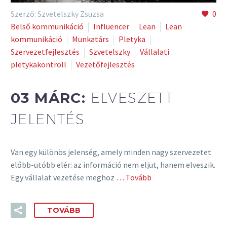
Szerző: Szvetelszky Zsuzsa
0
Belső kommunikáció
Influencer
Lean
Lean
kommunikáció
Munkatárs
Pletyka
Szervezetfejlesztés
Szvetelszky
Vállalati
pletykakontroll
Vezetőfejlesztés
03 MÁRC:
ELVESZETT
JELENTÉS
Van egy különös jelenség, amely minden nagy szervezetet
előbb-utóbb elér: az információ nem eljut, hanem elveszik.
Egy vállalat vezetése meghoz
… Tovább
TOVÁBB