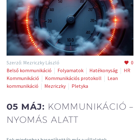
Szerző: Mezriczky László
0
Belső kommunikáció
Folyamatok
Hatékonyság
HR
Kommunikáció
Kommunikációs protokoll
Lean
kommunikáció
Mezriczky
Pletyka
05 MÁJ:
KOMMUNIKÁCIÓ –
NYOMÁS ALATT
Sok mindenhez hasonlították már a vállalatok