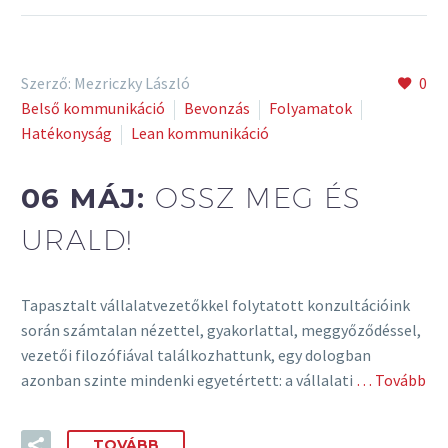
Szerző: Mezriczky László
0
Belső kommunikáció
Bevonzás
Folyamatok
Hatékonyság
Lean kommunikáció
06 MÁJ:
OSSZ MEG ÉS
URALD!
Tapasztalt vállalatvezetőkkel folytatott konzultációink
során számtalan nézettel, gyakorlattal, meggyőződéssel,
vezetői filozófiával találkozhattunk, egy dologban
azonban szinte mindenki egyetértett: a vállalati
… Tovább
TOVÁBB