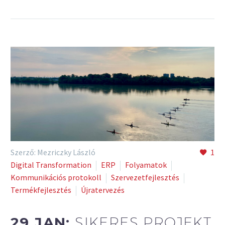
Szerző: Mezriczky László
1
Digital Transformation
ERP
Folyamatok
Kommunikációs protokoll
Szervezetfejlesztés
Termékfejlesztés
Újratervezés
29 JAN:
SIKERES PROJEKT