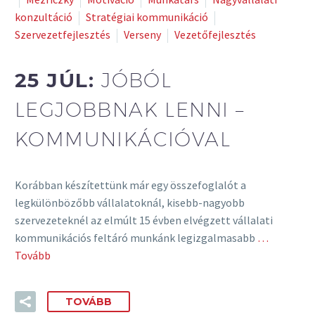
konzultáció
Stratégiai kommunikáció
Szervezetfejlesztés
Verseny
Vezetőfejlesztés
25 JÚL:
JÓBÓL
LEGJOBBNAK LENNI –
KOMMUNIKÁCIÓVAL
Korábban készítettünk már egy összefoglalót a
legkülönbözőbb vállalatoknál, kisebb-nagyobb
szervezeteknél az elmúlt 15 évben elvégzett vállalati
kommunikációs feltáró munkánk legizgalmasabb
…
Tovább
TOVÁBB