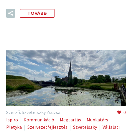
TOVÁBB
Szerző: Szvetelszky Zsuzsa
0
Ispiro
Kommunikáció
Megtartás
Munkatárs
Pletyka
Szervezetfejlesztés
Szvetelszky
Vállalati