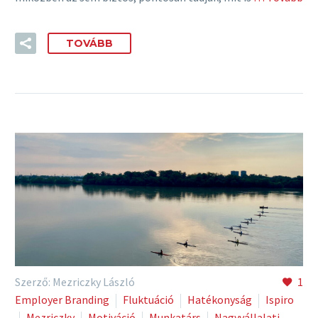
TOVÁBB
Szerző: Mezriczky László
1
Employer Branding
Fluktuáció
Hatékonyság
Ispiro
Mezriczky
Motiváció
Munkatárs
Nagyvállalati