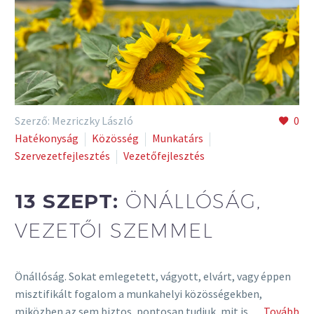
Szerző: Mezriczky László
0
Hatékonyság
Közösség
Munkatárs
Szervezetfejlesztés
Vezetőfejlesztés
13 SZEPT:
ÖNÁLLÓSÁG,
VEZETŐI SZEMMEL
Önállóság. Sokat emlegetett, vágyott, elvárt, vagy éppen
misztifikált fogalom a munkahelyi közösségekben,
miközben az sem biztos, pontosan tudjuk, mit is
… Tovább