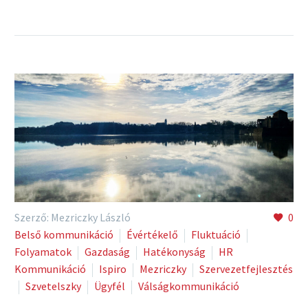
Szerző: Mezriczky László
0
Belső kommunikáció
Évértékelő
Fluktuáció
Folyamatok
Gazdaság
Hatékonyság
HR
Kommunikáció
Ispiro
Mezriczky
Szervezetfejlesztés
Szvetelszky
Ügyfél
Válságkommunikáció