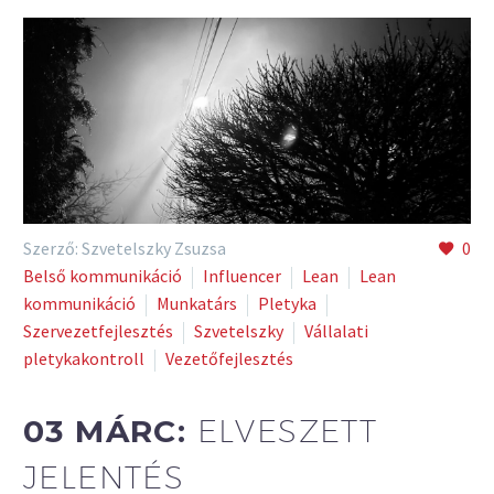
Szerző: Szvetelszky Zsuzsa
0
Belső kommunikáció
Influencer
Lean
Lean
kommunikáció
Munkatárs
Pletyka
Szervezetfejlesztés
Szvetelszky
Vállalati
pletykakontroll
Vezetőfejlesztés
03 MÁRC:
ELVESZETT
JELENTÉS