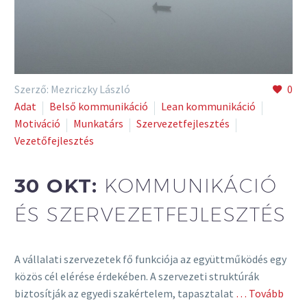
Szerző: Mezriczky László
0
Adat
Belső kommunikáció
Lean kommunikáció
Motiváció
Munkatárs
Szervezetfejlesztés
Vezetőfejlesztés
30 OKT:
KOMMUNIKÁCIÓ
ÉS SZERVEZETFEJLESZTÉS
A vállalati szervezetek fő funkciója az együttműködés egy
közös cél elérése érdekében. A szervezeti struktúrák
biztosítják az egyedi szakértelem, tapasztalat
… Tovább