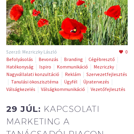
Szerző: Mezriczky László
0
Befolyásolás
Bevonzás
Branding
Cégébresztő
Hatékonyság
Ispiro
Kommunikáció
Mezriczky
Nagyvállalati konzultáció
Reklám
Szervezetfejlesztés
Tanulási ökoszisztéma
Ügyfél
Újratervezés
Válságkezelés
Válságkommunikáció
Vezetőfejlesztés
29 JÚL:
KAPCSOLATI
MARKETING A
TANÁCSADÓI PIACON