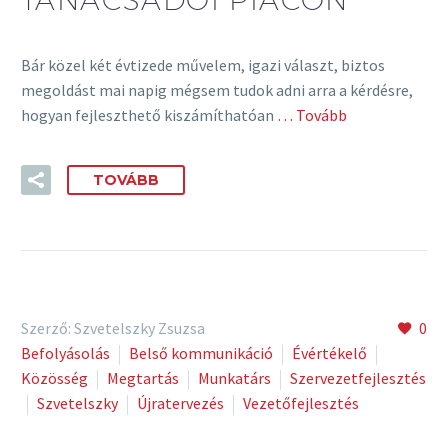
Bár közel két évtizede művelem, igazi választ, biztos
megoldást mai napig mégsem tudok adni arra a kérdésre,
hogyan fejleszthető kiszámíthatóan
… Tovább
TOVÁBB
Szerző: Szvetelszky Zsuzsa
0
Befolyásolás
Belső kommunikáció
Évértékelő
Közösség
Megtartás
Munkatárs
Szervezetfejlesztés
Szvetelszky
Újratervezés
Vezetőfejlesztés