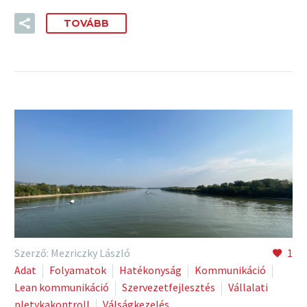
TOVÁBB
Szerző: Mezriczky László
1
Adat
Folyamatok
Hatékonyság
Kommunikáció
Lean kommunikáció
Szervezetfejlesztés
Vállalati
pletykakontroll
Válságkezelés