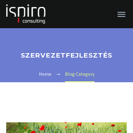
SZERVEZETFEJLESZTÉS
Home
Blog Category