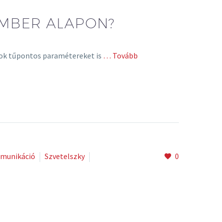
EMBER ALAPON?
ámok tűpontos paramétereket is
… Tovább
munikáció
Szvetelszky
0