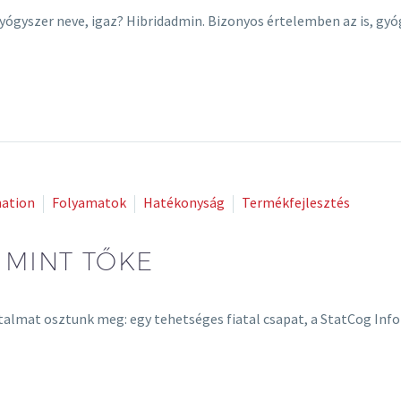
yógyszer neve, igaz? Hibridadmin. Bizonyos értelemben az is, gyóg
mation
Folyamatok
Hatékonyság
Termékfejlesztés
 MINT TŐKE
almat osztunk meg: egy tehetséges fiatal csapat, a StatCog Info