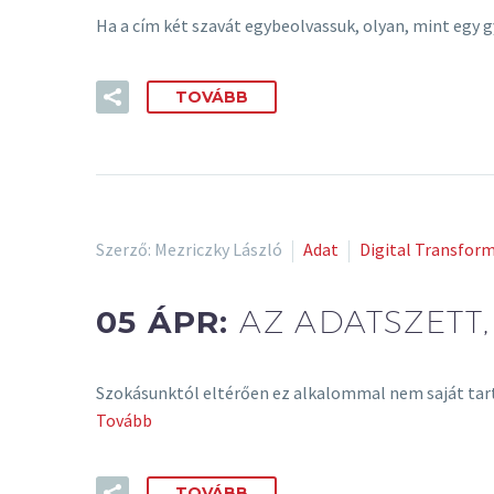
Ha a cím két szavát egybeolvassuk, olyan, mint egy g
TOVÁBB
Szerző: Mezriczky László
Adat
Digital Transfor
05 ÁPR:
AZ ADATSZETT,
Szokásunktól eltérően ez alkalommal nem saját tart
Tovább
TOVÁBB