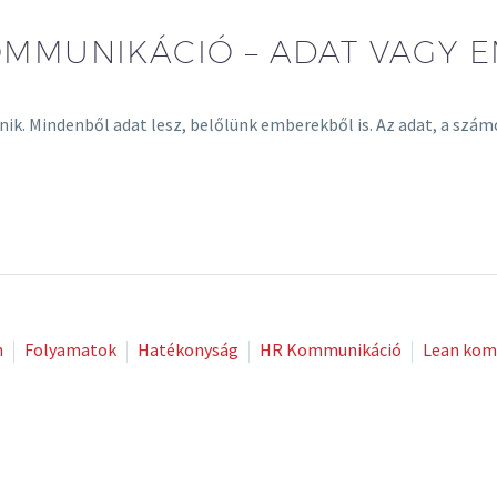
OMMUNIKÁCIÓ – ADAT VAGY 
tűnik. Mindenből adat lesz, belőlünk emberekből is. Az adat, a sz
n
Folyamatok
Hatékonyság
HR Kommunikáció
Lean kom