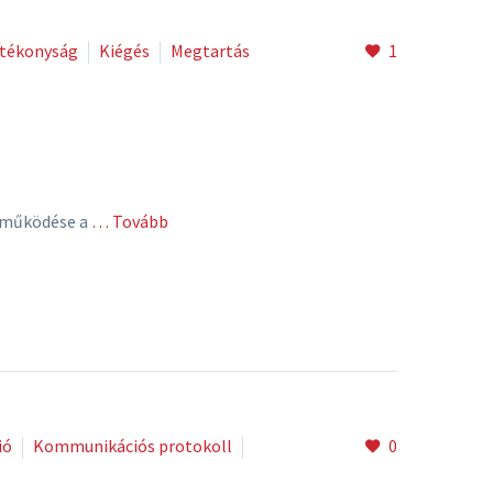
tékonyság
Kiégés
Megtartás
1
ttműködése a
… Tovább
ió
Kommunikációs protokoll
0