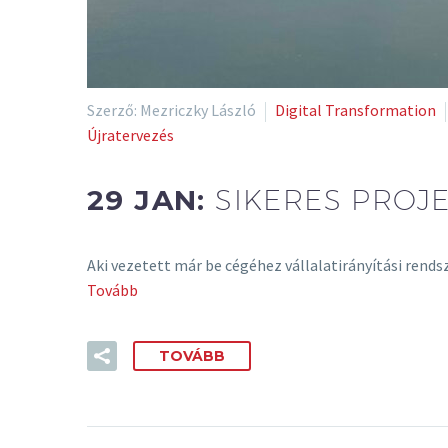
Szerző: Mezriczky László
Digital Transformation
Újratervezés
29 JAN:
SIKERES PROJ
Aki vezetett már be cégéhez vállalatirányítási rendsz
Tovább
TOVÁBB