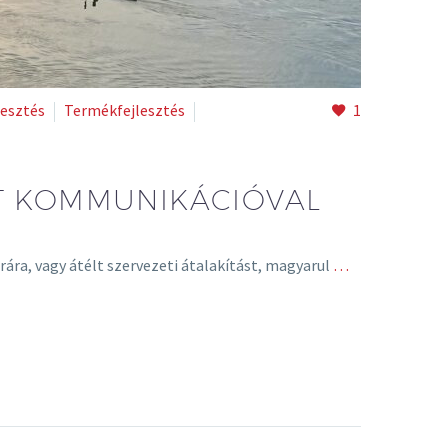
lesztés
Termékfejlesztés
1
T KOMMUNIKÁCIÓVAL
rára, vagy átélt szervezeti átalakítást, magyarul
…