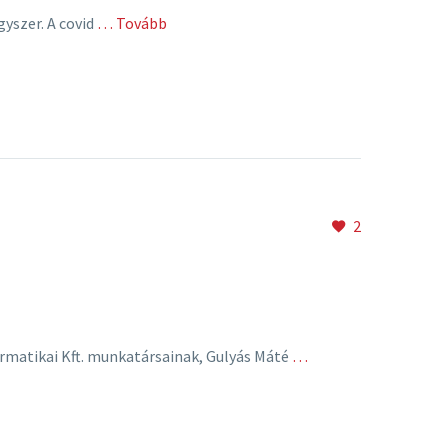
yszer. A covid
… Tovább
2
rmatikai Kft. munkatársainak, Gulyás Máté
…