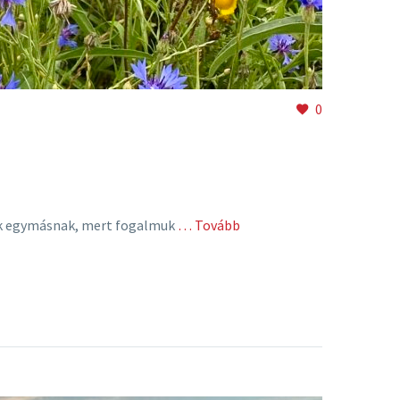
0
nak egymásnak, mert fogalmuk
… Tovább