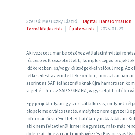
Szerző: Mezriczky László
Digital Transformation
Termékfejlesztés
Újratervezés
2025-01-29
Aki vezetett már be cégéhez vállalatirányítási rendsz
részese volt összetettebb, komplex céges projektek
időkeretben, és/vagy költségekkel valósul meg. Az o
lelkesedést az érintettek körében, ami aztán hamar 
szerint az SAP felhasználóknak újra hamarosan komol
véget ér. Jön az SAP S/4HANA, vagyis előbb-utóbb vál
Egy projekt olyan egyszeri vállalkozás, melynek cél
alapeleme a változtatás, amelyhez nem egyszerű e
információcserével lehet hatékonyan kialakítani. Kül
akik nem feltétlenül ismerik egymást, más-más rends
dolgokat, hogy a napi munkavégzés (Business as Usual)