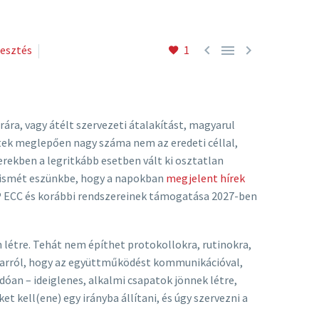



lesztés
1
rára, vagy átélt szervezeti átalakítást, magyarul
ktek meglepően nagy száma nem az eredeti céllal,
rekben a legritkább esetben vált ki osztatlan
tt ismét eszünkbe, hogy a napokban
megjelent hírek
SAP ECC és korábbi rendszereinek támogatása 2027-ben
 létre. Tehát nem építhet protokollokra, rutinokra,
arról, hogy az együttműködést kommunikációval,
dóan – ideiglenes, alkalmi csapatok jönnek létre,
kell(ene) egy irányba állítani, és úgy szervezni a