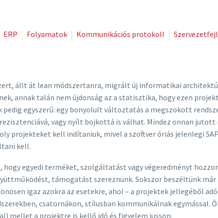
ERP
Folyamatok
Kommunikációs protokoll
Szervezetfej
ert, állt át lean módszertanra, migrált új informatikai architektú
nek, annak talán nem újdonság az a statisztika, hogy ezen proje
k pedig egyszerű: egy bonyolult változtatás a megszokott rendsze
rezisztenciává, vagy nyílt bojkottá is válhat. Mindez onnan juto
y projekteket kell indítaniuk, mivel a szoftver óriás jelenlegi 
tani kell.
ja, hogy egyedi terméket, szolgáltatást vagy végeredményt hozzon
gyüttműködést, támogatást szereznünk. Sokszor beszéltünk már 
önösen igaz azokra az esetekre, ahol – a projektek jellegéből adó
zerekben, csatornákon, stílusban kommunikálnak egymással. Őket 
 mellet a projektre is kellő idő és figyelem jusson.