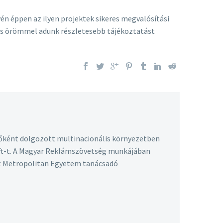
n éppen az ilyen projektek sikeres megvalósítási
l is örömmel adunk részletesebb tájékoztatást
őként dolgozott multinacionális környezetben
 Kft-t. A Magyar Reklámszövetség munkájában
st Metropolitan Egyetem tanácsadó