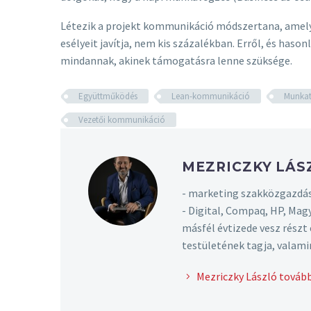
Létezik a projekt kommunikáció módszertana, amely 
esélyeit javítja, nem kis százalékban. Erről, és ha
mindannak, akinek támogatásra lenne szüksége.
Együttműködés
Lean-kommunikáció
Munkat
Vezetői kommunikáció
MEZRICZKY LÁ
- marketing szakközgazdás
- Digital, Compaq, HP, Mag
másfél évtizede vesz rész
testületének tagja, valami
Mezriczky László tovább