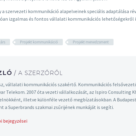
a szervezeti kommunikáció alapelveinek speciális adaptálása révé
sonlóan izgalmas és fontos vállalati kommunikációs lehetőségekrő
árs
Projekt kommunikáció
Projekt menedzsment
SZLÓ
/ A SZERZŐRŐL
z, vállalati kommunikációs szakértő. Kommunikációs felsővezet
yar Telekom. 2007 óta vezeti vállalkozását, az Ispiro Consulting
t elnökként, illetve különféle vezető megbízatásokban. A Budape
nt a Superbrands szakmai zsűrijének munkáját is segíti.
i bejegyzései