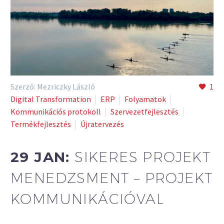
Szerző: Mezriczky László
1
Digital Transformation
ERP
Folyamatok
Kommunikációs protokoll
Szervezetfejlesztés
Termékfejlesztés
Újratervezés
29 JAN:
SIKERES PROJEKT
MENEDZSMENT – PROJEKT
KOMMUNIKÁCIÓVAL