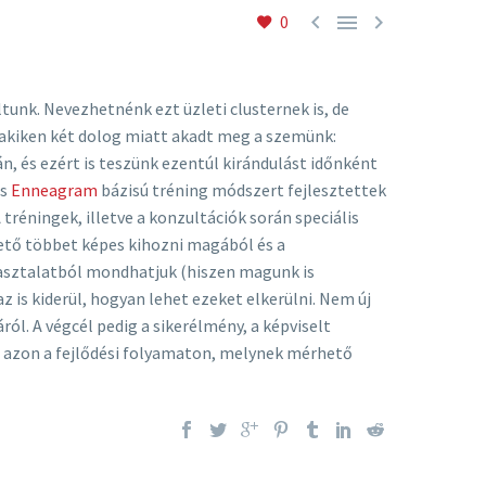



0
tunk. Nevezhetnénk ezt üzleti clusternek is, de
 akiken két dolog miatt akadt meg a szemünk:
n, és ezért is teszünk ezentúl kirándulást időnként
is
Enneagram
bázisú tréning módszert fejlesztettek
tréningek, illetve a konzultációk során speciális
llető többet képes kihozni magából és a
pasztalatból mondhatjuk (hiszen magunk is
is kiderül, hogyan lehet ezeket elkerülni. Nem új
l. A végcél pedig a sikerélmény, a képviselt
ot azon a fejlődési folyamaton, melynek mérhető