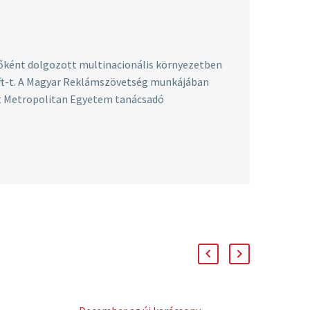
őként dolgozott multinacionális környezetben
 Kft-t. A Magyar Reklámszövetség munkájában
st Metropolitan Egyetem tanácsadó