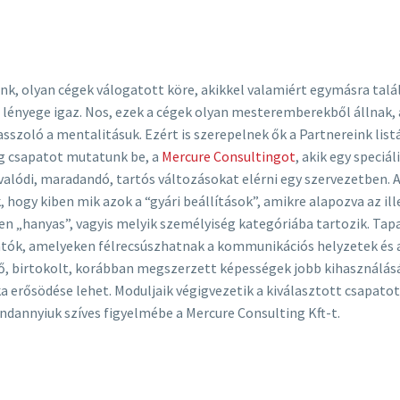
unk, olyan cégek válogatott köre, akikkel valamiért egymásra talál
 lényege igaz. Nos, ezek a cégek olyan mesteremberekből állnak,
sszoló a mentalitásuk. Ezért is szerepelnek ők a Partnereink listá
ng csapatot mutatunk be, a
Mercure Consultingot
, akik egy speciál
valódi, maradandó, tartós változásokat elérni egy szervezetben. A 
, hogy kiben mik azok a “gyári beállítások”, amikre alapozva az i
pen „hanyas”, vagyis melyik személyiség kategóriába tartozik. Ta
tók, amelyeken félrecsúszhatnak a kommunikációs helyzetek és az 
 birtokolt, korábban megszerzett képességek jobb kihasználásáró
rka erősödése lehet. Moduljaik végigvezetik a kiválasztott csapat
ndannyiuk szíves figyelmébe a Mercure Consulting Kft-t.