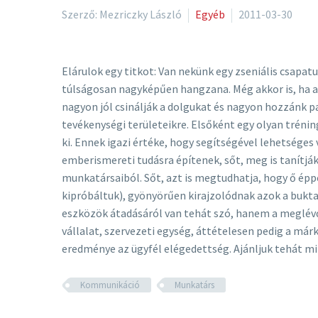
Szerző: Mezriczky László
Egyéb
2011-03-30
Elárulok egy titkot: Van nekünk egy zseniális csapat
túlságosan nagyképűen hangzana. Még akkor is, ha a
nagyon jól csinálják a dolgukat és nagyon hozzánk pa
tevékenységi területeikre. Elsőként egy olyan tréni
ki. Ennek igazi értéke, hogy segítségével lehetséges 
emberismereti tudásra építenek, sőt, meg is tanítják
munkatársaiból. Sőt, azt is megtudhatja, hogy ő ép
kipróbáltuk), gyönyörűen kirajzolódnak azok a bukta
eszközök átadásáról van tehát szó, hanem a meglévő,
vállalat, szervezeti egység, áttételesen pedig a má
eredménye az ügyfél elégedettség. Ajánljuk tehát mi
Kommunikáció
Munkatárs