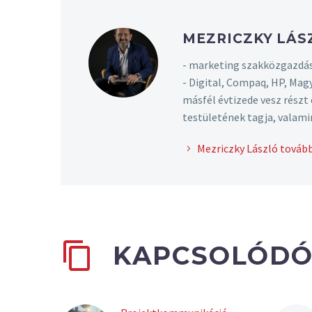
MEZRICZKY LÁ
- marketing szakközgazdás
- Digital, Compaq, HP, Mag
másfél évtizede vesz rész
testületének tagja, valami
Mezriczky László tovább
KAPCSOLÓDÓ