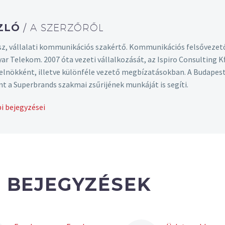
SZLÓ
/ A SZERZŐRŐL
z, vállalati kommunikációs szakértő. Kommunikációs felsővezet
yar Telekom. 2007 óta vezeti vállalkozását, az Ispiro Consulting
t elnökként, illetve különféle vezető megbízatásokban. A Budape
nt a Superbrands szakmai zsűrijének munkáját is segíti.
i bejegyzései
 BEJEGYZÉSEK