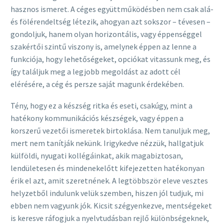
hasznos ismeret. A céges együttműködésben nem csak alá-
és fölérendeltség létezik, ahogyan azt sokszor – tévesen –
gondoljuk, hanem olyan horizontális, vagy éppenséggel
szakértői szintű viszony is, amelynek éppen az lenne a
funkciója, hogy lehetőségeket, opciókat vitassunk meg, és
így találjuk meg a legjobb megoldást az adott cél
elérésére, a cég és persze saját magunk érdekében.
Tény, hogy ez a készség ritka és eseti, csakúgy, mint a
hatékony kommunikációs készségek, vagy éppen a
korszerű vezetői ismeretek birtoklása. Nem tanuljuk meg,
mert nem tanítják nekünk. Irigykedve nézzük, hallgatjuk
külföldi, nyugati kollégáinkat, akik magabiztosan,
lendületesen és mindenekelőtt kifejezetten hatékonyan
érik el azt, amit szeretnének. A legtöbbször eleve vesztes
helyzetből indulunk velük szemben, hiszen jól tudjuk, mi
ebben nem vagyunk jók. Kicsit szégyenkezve, mentségeket
is keresve ráfogjuk a nyelvtudásban rejlő különbségeknek,