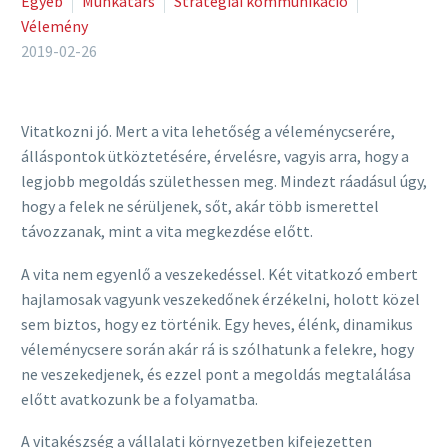
Egyéb
Munkatárs
Stratégiai kommunikáció
Vélemény
2019-02-26
Vitatkozni jó. Mert a vita lehetőség a véleménycserére,
álláspontok ütköztetésére, érvelésre, vagyis arra, hogy a
legjobb megoldás születhessen meg. Mindezt ráadásul úgy,
hogy a felek ne sérüljenek, sőt, akár több ismerettel
távozzanak, mint a vita megkezdése előtt.
A vita nem egyenlő a veszekedéssel. Két vitatkozó embert
hajlamosak vagyunk veszekedőnek érzékelni, holott közel
sem biztos, hogy ez történik. Egy heves, élénk, dinamikus
véleménycsere során akár rá is szólhatunk a felekre, hogy
ne veszekedjenek, és ezzel pont a megoldás megtalálása
előtt avatkozunk be a folyamatba.
A vitakészség a vállalati környezetben kifejezetten