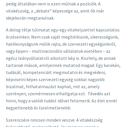
pedig általában nem is ezen múlnak a pozíciók. A
vitakészség, a „debate” képessége az, amit ők már
idejekorán megtanulnak.
A dolog tétje túlmutat egy-egy vitahelyzettel kapcsolatos
érzéseinken. Nem csak saját megítélésünk, sikerességünk,
hatékonyságunk múlik rajta, de szervezeti egységünkről,
vagy éppen – multinacionális vállalatok esetében – az
egész leányvállalatról alkotott kép is. Közhely, de annak
tartanak mások, amilyennek mutatod magad. Egy karakán,
tudását, kompetenciáit megmutatni és megvédeni,
képviselni képes szervezeti egység sokkal nagyobb
bizalmat, felhatalmazást kaphat, mit az, amely
szerényen, szemérmesen elhallgatja ezt. Tévedés azt
hinni, hogy a valódi tudást idővel felismerik. Az élet ennél
kegyetlenebb és türelmetlenebb.
Szerencsére nincsen minden veszve. A vitakészség
fejleszthető, gyakorolható, így megvan annak a