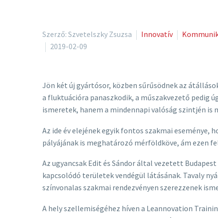
Szerző: Szvetelszky Zsuzsa
Innovatív
Kommunik
2019-02-09
Jön két új gyártósor, közben sűrűsödnek az átálláso
a fluktuációra panaszkodik, a műszakvezető pedig úg
ismeretek, hanem a mindennapi valóság szintjén is 
Az ide év elejének egyik fontos szakmai eseménye, h
pályájának is meghatározó mérföldköve, ám ezen fel
Az ugyancsak Edit és Sándor által vezetett Budapest
kapcsolódó területek vendégül látásának. Tavaly nyá
színvonalas szakmai rendezvényen szerezzenek ismer
A hely szellemiségéhez híven a Leannovation Training