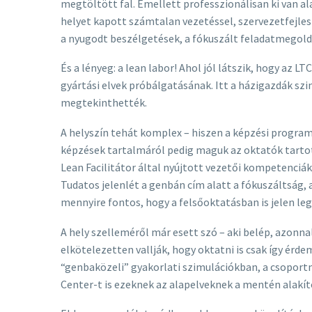
megtöltött fal. Emellett professzionálisan ki van a
helyet kapott számtalan vezetéssel, szervezetfejlesz
a nyugodt beszélgetések, a fókuszált feladatmegold
És a lényeg: a lean labor! Ahol jól látszik, hogy az
gyártási elvek próbálgatásának. Itt a házigazdák sz
megtekinthették.
A helyszín tehát komplex – hiszen a képzési progra
képzések tartalmáról pedig maguk az oktatók tarto
Lean Facilitátor által nyújtott vezetői kompetenci
Tudatos jelenlét a genbán cím alatt a fókuszáltság,
mennyire fontos, hogy a felsőoktatásban is jelen leg
A hely szelleméről már esett szó – aki belép, azonna
elkötelezetten vallják, hogy oktatni is csak így ér
“genbaközeli” gyakorlati szimulációkban, a csoport
Center-t is ezeknek az alapelveknek a mentén alakít