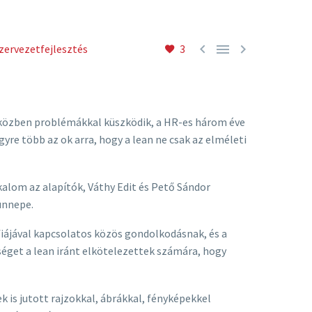



zervezetfejlesztés
3
tó közben problémákkal küszködik, a HR-es három éve
re több az ok arra, hogy a lean ne csak az elméleti
alom az alapítók, Váthy Edit és Pető Sándor
ünnepe.
fiájával kapcsolatos közös gondolkodásnak, és a
séget a lean iránt elkötelezettek számára, hogy
k is jutott rajzokkal, ábrákkal, fényképekkel