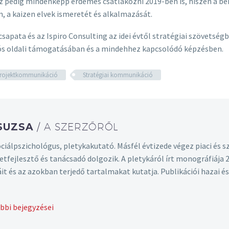
pedig mindenképp érdemes csatlakozni 2019-ben is, hiszen a be
, a kaizen elvek ismeretét és alkalmazását.
csapata és az Ispiro Consulting az idei évtől stratégiai szövetsé
ós oldali támogatásában és a mindehhez kapcsolódó képzésben.
rojektkommunikáció
Stratégiai kommunikáció
ZSUZSA
/ A SZERZŐRŐL
zociálpszichológus, pletykakutató. Másfél évtizede végez piaci é
tfejlesztő és tanácsadó dolgozik. A pletykáról írt monográfiája 
áit és az azokban terjedő tartalmakat kutatja. Publikációi hazai 
bbi bejegyzései