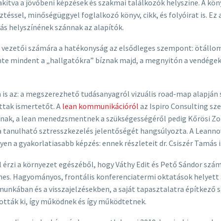
lakítva a jövőbeni képzések és szakmai találkozók helyszíne. A kö
téssel, minőségüggyel foglalkozó könyv, cikk, és folyóirat is. E
ás helyszínének szánnak az alapítók.
 LTC vezetői számára a hatékonyság az elsődleges szempont: ötállo
inte mindent a „hallgatókra” bíznak majd, a megnyitón a vendége
m is az: a megszerezhető tudásanyagról vizuális road-map alapj
ttak ismertetőt. A
lean kommunikációról
az Ispiro Consulting sze
áknak, a lean menedzsmentnek a szükségességéről pedig Kőrösi Zo
 a tanulható sztresszkezelés jelentőségét hangsúlyozta. A Leanno
yen a gyakorlatiasabb képzés: ennek részleteit dr. Csiszér Tamás 
l érzi a környezet egészéből, hogy Váthy Edit és Pető Sándor szám
demes. Hagyományos, frontális konferenciatermi oktatások helyett
munkában és a visszajelzésekben, a saját tapasztalatra építkező 
ották ki, így működnek és így működtetnek.