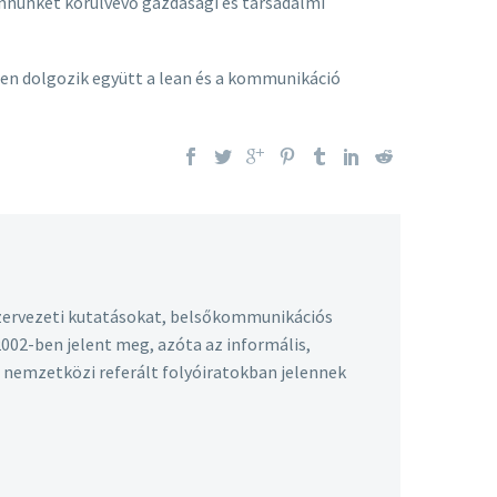
nnünket körülvevő gazdasági és társadalmi
gben dolgozik együtt a lean és a kommunikáció
s szervezeti kutatásokat, belsőkommunikációs
2002-ben jelent meg, azóta az informális,
és nemzetközi referált folyóiratokban jelennek