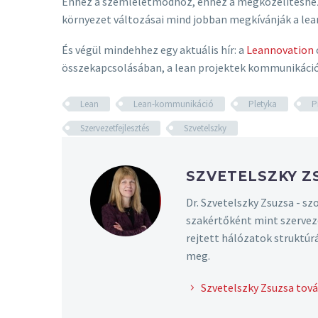
Ehhez a szemléletmódhoz, ehhez a megközelítéshez 
környezet változásai mind jobban megkívánják a lean
És végül mindehhez egy aktuális hír: a
Leannovation
összekapcsolásában, a lean projektek kommunikáci
Lean
Lean-kommunikáció
Pletyka
P
Szervezetfejlesztés
Szvetelszky
SZVETELSZKY 
Dr. Szvetelszky Zsuzsa - s
szakértőként mint szerveze
rejtett hálózatok struktúr
meg.
Szvetelszky Zsuzsa tová