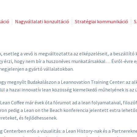
áció
Nagyvállalati konzultáció
Stratégiai kommunikáció
S
k, esetleg a vevő is megváltoztatta az elképzeléseit, a beszállí
y érzi, hogy nem bír a huszonéves munkatársakkal… Évről-évre egy
megjelenjen a gyártó vállalatokban.
ogy megnyílt Budakalászon a Leannovation Training Center: az alk
ül a hazai innovatív lean közösség kiemelkedő műhelyének is az 
 Lean Coffee már évek óta fórumot ad a lean folyamataival, filozó
ron pedig a Lean on the Beach konferencia jelentett extra lehető
eteket, és fejlődhessenek.
 Centerben erős a vizualitás: a Lean History-nak és a Partnerekne