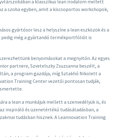
nyvtárszobában a klasszikus lean irodalom mellett
z az a szoba egyben, amit a kiscsoportos workshopok,
másos gyártósor lesz a helyszíne a lean eszközök és a
k pedig még a gyártandó termékportfóliót is
án szerezhettünk benyomásokat a megnyitón. Az egyes
nior partnere, Szvetelszky Zsuzsanna beszélt, a
ltán, a program gazdája, míg Sztakhó Nikolett a
vation Training Center vezetői pontosan tudják,
ismertette.
ára a lean a munkájuk mellett a szenvedélyük is, és
 az inspiráló és üzenetértékű tudásátadásban, a
szakmai tudásban hisznek. A Leannovation Training