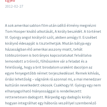
Egyéb
2012-02-27
A sok amerikai sablon film után üdítő élmény megnézni
Tom Hooper kiváló alkotását, A király beszédét. A történet
VI. György angol királyról szól, akiben amúgy II. Erzsébet
királynő édesapját is tisztelhetjük. Miután bátyja egy
házasságban élő amerikai asszony miatt, tehát
többszörösen is botrányos kapcsolatukat felvállalva
lemondott a trónról, főhősünkre vár a feladat és a
felelősség, hogy a brit birodalom uraként dacoljon az
egyre fenyegetőbb német terjeszkedéssel. Remek kihívás,
óriási lehetőség – vágnánk rá azonnal mi, a mai menedzser
kultúrán nevelkedett okosok. Csakhogy VI. György egy nem
elhanyagolható hiányossággal is rendelkezett:
rettenetesen dadogott. Márpedig egy dadogós király
hogyan integrálhat egy háborús veszéllyel szembenéző