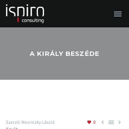
A KIRÁLY BESZÉDE



Szerző: Mezriczky László
0