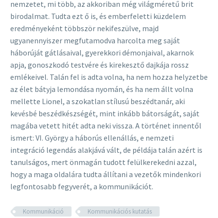
nemzetet, mi több, az akkoriban még világméretű brit
birodalmat. Tudta ezt ő is, és emberfeletti küzdelem
eredményeként többször nekifeszülve, majd
ugyanennyiszer megfutamodva harcolta meg saját
háborúját gátlásaival, gyerekkori démonjaival, akarnok
apja, gonoszkodó testvére és kirekesztő dajkája rossz
emlékeivel. Talán fel is adta volna, ha nem hozza helyzetbe
az élet bátyja lemondása nyomán, és ha nem állt volna
mellette Lionel, a szokatlan stílusú beszédtanár, aki
kevésbé beszédkészségét, mint inkább bátorságát, saját
magába vetett hitét adta neki vissza. A történet innentől
ismert: VI. György a háborús ellenállás, e nemzeti
integráció legendás alakjává vált, de példája talán azért is
tanulságos, mert önmagán tudott felülkerekedni azzal,
hogy a maga oldalára tudta állítani a vezetők mindenkori
legfontosabb fegyverét, a kommunikációt.
Kommunikáció
Kommunikációs kutatás