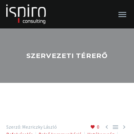
SZERVEZETI TÉRERŐ



Szerző: Mezriczky László
0