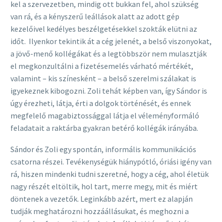
kel a szervezetben, mindig ott bukkan fel, ahol szükség
van rá, és a kényszerű leállások alatt az adott gép
kezelőivel kedélyes beszélgetésekkel szokták elütni az
időt. Ilyenkor tekintik át a cég jelenét, a belső viszonyokat,
a jövő-menő kollégákat és a legtöbbször nem mulasztják
el megkonzultálni a fizetésemelés várható mértékét,
valamint – kis színesként – a belső szerelmi szálakat is
igyekeznek kibogozni. Zoli tehát képben van, így Sándor is
úgy érezheti, látja, érti a dolgok történését, és ennek
megfelelő magabiztossággal látja el véleményformáló
feladatait a raktárba gyakran betérő kollégák irányába.
Sándor és Zoli egy spontán, informális kommunikációs
csatorna részei. Tevékenységük hiánypótló, óriási igény van
rá, hiszen mindenki tudni szeretné, hogy a cég, ahol életük
nagy részét eltöltik, hol tart, merre megy, mit és miért
döntenek a vezetők. Leginkább azért, mert ez alapján
tudják meghatározni hozzáállásukat, és meghozni a