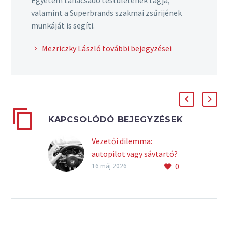
Egyetem tanácsadó testületének tagja,
valamint a Superbrands szakmai zsűrijének
munkáját is segíti.
Mezriczky László további bejegyzései
KAPCSOLÓDÓ BEJEGYZÉSEK
Vezetői dilemma:
autopilot vagy sávtartó?
0
Jogosítványt azért
16 máj 2026
kapunk, hogy igazolható
legyen, el tudunk bánni
egy
kétkerekű/négykerekű