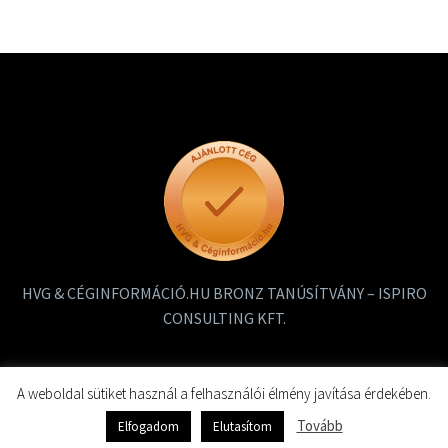
járművel, a szabályokat
betartva, másokra
tekintettel eljuthassunk
innen-oda, épségben
…
Tovább
HVG & CÉGINFORMÁCIÓ.HU BRONZ TANÚSÍTVÁNY – ISPIRO
CONSULTING KFT.
A weboldal sütiket használ a felhasználói élmény javítása érdekében.
Tovább
Elfogadom
Elutasítom
2019 ISPIRO – Minden jog fenntartva!