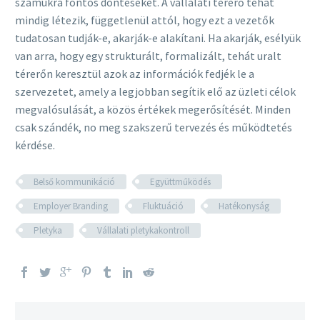
számukra fontos döntéseket. A vállalati térerő tehát
mindig létezik, függetlenül attól, hogy ezt a vezetők
tudatosan tudják-e, akarják-e alakítani. Ha akarják, esélyük
van arra, hogy egy strukturált, formalizált, tehát uralt
térerőn keresztül azok az információk fedjék le a
szervezetet, amely a legjobban segítik elő az üzleti célok
megvalósulását, a közös értékek megerősítését. Minden
csak szándék, no meg szakszerű tervezés és működtetés
kérdése.
Belső kommunikáció
Együttműködés
Employer Branding
Fluktuáció
Hatékonyság
Pletyka
Vállalati pletykakontroll