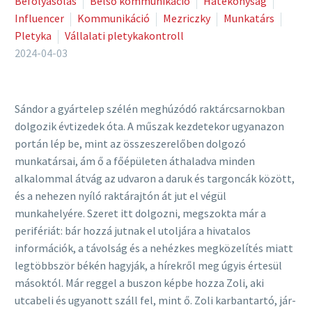
Befolyásolás
Belső kommunikáció
Hatékonyság
Influencer
Kommunikáció
Mezriczky
Munkatárs
Pletyka
Vállalati pletykakontroll
2024-04-03
Sándor a gyártelep szélén meghúzódó raktárcsarnokban
dolgozik évtizedek óta. A műszak kezdetekor ugyanazon
portán lép be, mint az összeszerelőben dolgozó
munkatársai, ám ő a főépületen áthaladva minden
alkalommal átvág az udvaron a daruk és targoncák között,
és a nehezen nyíló raktárajtón át jut el végül
munkahelyére. Szeret itt dolgozni, megszokta már a
perifériát: bár hozzá jutnak el utoljára a hivatalos
információk, a távolság és a nehézkes megközelítés miatt
legtöbbször békén hagyják, a hírekről meg úgyis értesül
másoktól. Már reggel a buszon képbe hozza Zoli, aki
utcabeli és ugyanott száll fel, mint ő. Zoli karbantartó, jár-