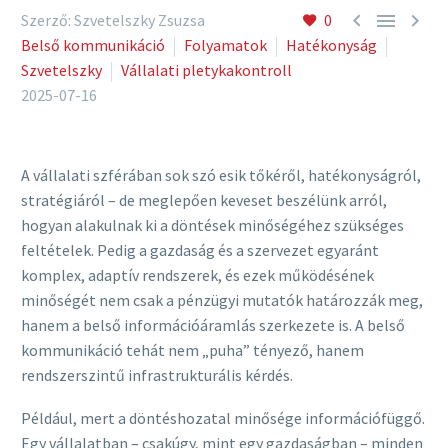



Szerző: Szvetelszky Zsuzsa
0
Belső kommunikáció
Folyamatok
Hatékonyság
Szvetelszky
Vállalati pletykakontroll
2025-07-16
A vállalati szférában sok szó esik tőkéről, hatékonyságról,
stratégiáról – de meglepően keveset beszélünk arról,
hogyan alakulnak ki a döntések minőségéhez szükséges
feltételek. Pedig a gazdaság és a szervezet egyaránt
komplex, adaptív rendszerek, és ezek működésének
minőségét nem csak a pénzügyi mutatók határozzák meg,
hanem a belső információáramlás szerkezete is. A belső
kommunikáció tehát nem „puha” tényező, hanem
rendszerszintű infrastrukturális kérdés.
Például, mert a döntéshozatal minősége információfüggő.
Egy vállalatban – csakúgy, mint egy gazdaságban – minden