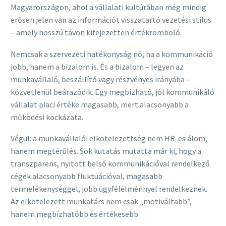
Magyarországon, ahol a vállalati kultúrában még mindig
erősen jelen van az információt visszatartó vezetési stílus
– amely hosszú távon kifejezetten értékromboló.
Nemcsak a szervezeti hatékonyság nő, ha a kommunikáció
jobb, hanem a bizalom is. És a bizalom – legyen az
munkavállaló, beszállító vagy részvényes irányába –
közvetlenül beárazódik. Egy megbízható, jól kommunikáló
vállalat piaci értéke magasabb, mert alacsonyabb a
működési kockázata.
Végül: a munkavállalói elkötelezettség nem HR-es álom,
hanem megtérülés. Sok kutatás mutatta már ki, hogy a
transzparens, nyitott belső kommunikációval rendelkező
cégek alacsonyabb fluktuációval, magasabb
termelékenységgel, jobb ügyfélélménnyel rendelkeznek.
Az elkötelezett munkatárs nem csak „motiváltabb”,
hanem megbízhatóbb és értékesebb.