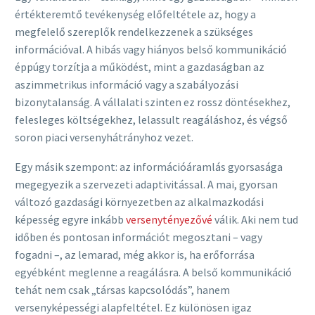
értékteremtő tevékenység előfeltétele az, hogy a
megfelelő szereplők rendelkezzenek a szükséges
információval. A hibás vagy hiányos belső kommunikáció
éppúgy torzítja a működést, mint a gazdaságban az
aszimmetrikus információ vagy a szabályozási
bizonytalanság. A vállalati szinten ez rossz döntésekhez,
felesleges költségekhez, lelassult reagáláshoz, és végső
soron piaci versenyhátrányhoz vezet.
Egy másik szempont: az információáramlás gyorsasága
megegyezik a szervezeti adaptivitással. A mai, gyorsan
változó gazdasági környezetben az alkalmazkodási
képesség egyre inkább
versenytényezővé
válik. Aki nem tud
időben és pontosan információt megosztani – vagy
fogadni –, az lemarad, még akkor is, ha erőforrása
egyébként meglenne a reagálásra. A belső kommunikáció
tehát nem csak „társas kapcsolódás”, hanem
versenyképességi alapfeltétel. Ez különösen igaz