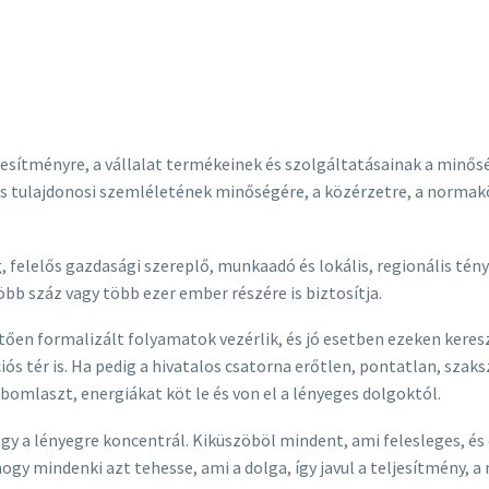
ljesítményre, a vállalat termékeinek és szolgáltatásainak a min
tulajdonosi szemléletének minőségére, a közérzetre, a normaköve
elelős gazdasági szereplő, munkaadó és lokális, regionális tény
bb száz vagy több ezer ember részére is biztosítja.
tően formalizált folyamatok vezérlik, és jó esetben ezeken keres
s tér is. Ha pedig a hivatalos csatorna erőtlen, pontatlan, szak
bomlaszt, energiákat köt le és von el a lényeges dolgoktól.
 a lényegre koncentrál. Kiküszöböl mindent, ami felesleges, és 
gy mindenki azt tehesse, ami a dolga, így javul a teljesítmény, 