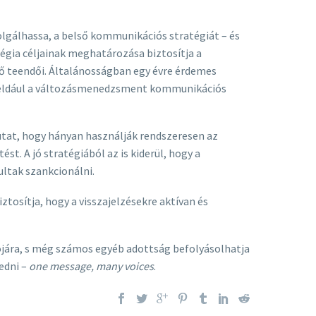
gálhassa, a belső kommunikációs stratégiát – és
tégia céljainak meghatározása biztosítja a
tő teendői. Általánosságban egy évre érdemes
k: például a változásmenedzsment kommunikációs
mutat, hogy hányan használják rendszeresen az
st. A jó stratégiából az is kiderül, hogy a
ltak szankcionálni.
tosítja, hogy a visszajelzésekre aktívan és
jára, s még számos egyéb adottság befolyásolhatja
edni –
one message, many voices
.