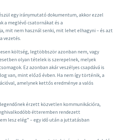
készül egy iránymutató dokumentum, akkor ezzel
ak a meglévő csatornákat és a
, mit nem használ senki, mit lehet elhagyni – és azt
a vezetés.
tesen költség, legtöbbször azonban nem, vagy
setben olyan tételek is szerepelnek, melyek
ékcsomagok. Ez azonban akár veszélyes csapdává is
g van, mint előző évben. Ha nem így történik, a
kációval, amelynek kettős eredménye a valós
 elegendőnek érzett közvetlen kommunikációra,
a leghivalkodóbb étteremben rendezett
em lesz elég” – egy idő után a juttatásban