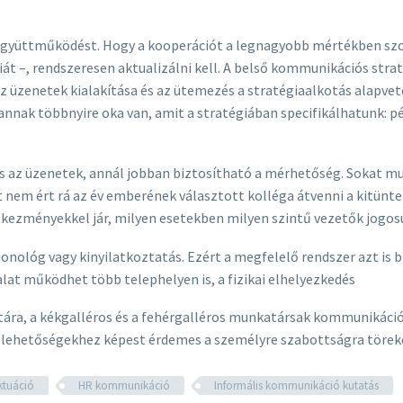
yüttműködést. Hogy a kooperációt a legnagyobb mértékben szol
át –, rendszeresen aktualizálni kell. A belső kommunikációs stra
z üzenetek kialakítása és az ütemezés a stratégiaalkotás alapve
l, annak többnyire oka van, amit a stratégiában specifikálhatun
k és az üzenetek, annál jobban biztosítható a mérhetőség. Sokat 
t nem ért rá az év emberének választott kolléga átvenni a kitünteté
zményekkel jár, milyen esetekben milyen szintű vezetők jogosu
ológ vagy kinyilatkoztatás. Ezért a megfelelő rendszer azt is biz
alat működhet több telephelyen is, a fizikai elhelyezkedés
ára, a kékgalléros és a fehérgalléros munkatársak kommunikáció
 lehetőségekhez képest érdemes a személyre szabottságra törek
ktuáció
HR kommunikáció
Informális kommunikáció kutatás