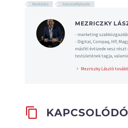
Munkatárs
Szervezetfejlesztés
MEZRICZKY LÁ
- marketing szakközgazdás
- Digital, Compaq, HP, Mag
másfél évtizede vesz rész
testületének tagja, valami
Mezriczky László tovább
KAPCSOLÓDÓ