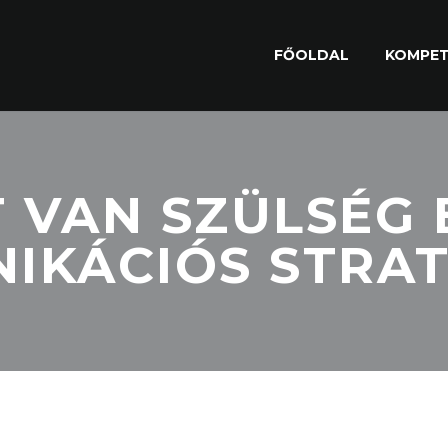
FŐOLDAL
KOMPET
T VAN SZÜLSÉG 
IKÁCIÓS STRAT