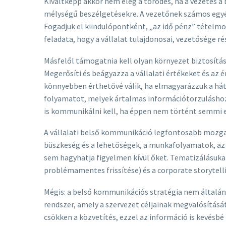
Kiváltképp akkor nem elég a törődés, ha a vezetés 
mélységű beszélgetésekre. A vezetőnek számos egyéb 
Fogadjuk el kiindulópontként, „az idő pénz” tételm
feladata, hogy a vállalat tulajdonosai, vezetősége
Másfelől támogatnia kell olyan környezet biztosításá
Megerősíti és beágyazza a vállalati értékeket és az
könnyebben érthetővé válik, ha elmagyarázzuk a hátt
folyamatot, melyek ártalmas információtorzuláshoz
is kommunikálni kell, ha éppen nem történt semmi el
A vállalati belső kommunikáció legfontosabb mozgat
büszkeség és a lehetőségek, a munkafolyamatok, az 
sem hagyhatja figyelmen kívül őket. Tematizálásu
problémamentes frissítése) és a corporate storytelli
Mégis: a belső kommunikációs stratégia nem általáno
rendszer, amely a szervezet céljainak megvalósítását
csökken a közvetítés, ezzel az információ is kevésb