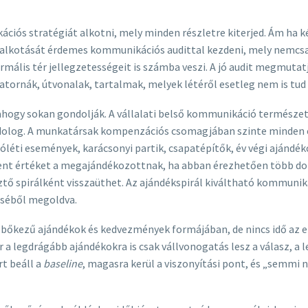
iós stratégiát alkotni, mely minden részletre kiterjed. Ám ha 
megalkotását érdemes kommunikációs audittal kezdeni, mely nemcs
ális tér jellegzetességeit is számba veszi. A jó audit megmutatja
satornák, útvonalak, tartalmak, melyek létéről esetleg nem is tud 
ahogy sokan gondolják. A vállalati belső kommunikáció természe
 dolog. A munkatársak kompenzációs csomagjában szinte minden e
i jóléti események, karácsonyi partik, csapatépítők, év végi ajánd
ent értéket a megajándékozottnak, ha abban érezhetően több dolo
ztő spirálként visszaüthet. Az ajándékspirál kiváltható kommuni
zséből megoldva.
a, bőkezű ajándékok és kedvezmények formájában, de nincs idő az
 a legdrágább ajándékokra is csak vállvonogatás lesz a válasz, 
t beáll a
baseline
, magasra kerül a viszonyítási pont, és „semmi n