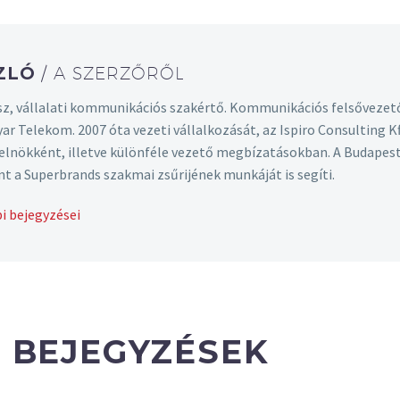
SZLÓ
/ A SZERZŐRŐL
z, vállalati kommunikációs szakértő. Kommunikációs felsővezet
yar Telekom. 2007 óta vezeti vállalkozását, az Ispiro Consulting
t elnökként, illetve különféle vezető megbízatásokban. A Budape
nt a Superbrands szakmai zsűrijének munkáját is segíti.
i bejegyzései
 BEJEGYZÉSEK