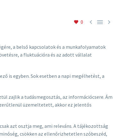



0
őségére, a belső kapcsolatok és a munkafolyamatok
tésre, a fluktuációra és az adott vállalat
ező is egyben. Sok esetben a napi megélhetést, a
ztül zajlik a tudásmegosztás, az információcsere. Ám
szerűtlenül üzemeltetett, akkor ez jelentős
csak azt osztja meg, ami releváns. A tájékozottság
a minőség, csökken az ellenőrizhetetlen szóbeszéd,