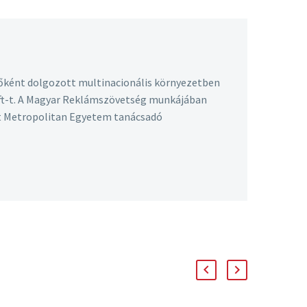
őként dolgozott multinacionális környezetben
 Kft-t. A Magyar Reklámszövetség munkájában
st Metropolitan Egyetem tanácsadó