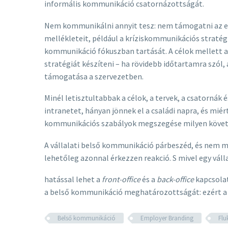
informális kommunikáció csatornázottságát.
Nem kommunikálni annyit tesz: nem támogatni az eg
mellékleteit, például a kríziskommunikációs stratégi
kommunikáció fókuszban tartását. A célok mellett a
stratégiát készíteni – ha rövidebb időtartamra szó
támogatása a szervezetben.
Minél letisztultabbak a célok, a tervek, a csatorná
intranetet, hányan jönnek el a családi napra, és miér
kommunikációs szabályok megszegése milyen követke
A vállalati belső kommunikáció párbeszéd, és nem mon
lehetőleg azonnal érkezzen reakció. S mivel egy váll
hatással lehet a
front-office
és a
back-office
kapcsolat
a belső kommunikáció meghatározottságát: ezért a
Belső kommunikáció
Employer Branding
Flu