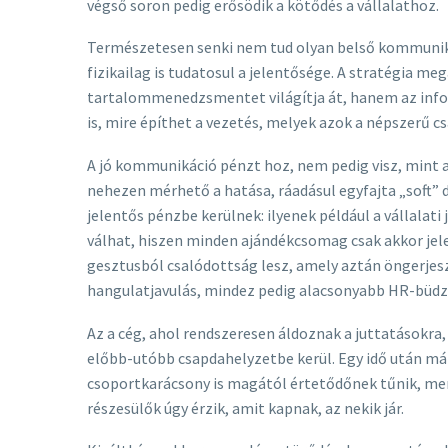
végső soron pedig erősödik a kötődés a vállalathoz.
Természetesen senki nem tud olyan belső kommunikác
fizikailag is tudatosul a jelentősége. A stratégia 
tartalommenedzsmentet világítja át, hanem az inform
is, mire építhet a vezetés, melyek azok a népszerű c
A jó kommunikáció pénzt hoz, nem pedig visz, mint 
nehezen mérhető a hatása, ráadásul egyfajta „soft”
jelentős pénzbe kerülnek: ilyenek például a vállalat
válhat, hiszen minden ajándékcsomag csak akkor jel
gesztusból csalódottság lesz, amely aztán öngerjes
hangulatjavulás, mindez pedig alacsonyabb HR-büd
Az a cég, ahol rendszeresen áldoznak a juttatásokr
előbb-utóbb csapdahelyzetbe kerül. Egy idő után már
csoportkarácsony is magától értetődőnek tűnik, mer
részesülők úgy érzik, amit kapnak, az nekik jár.