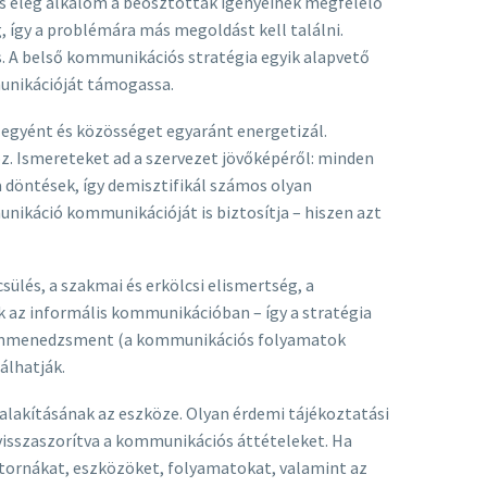
cs elég alkalom a beosztottak igényeinek megfelelő
 így a problémára más megoldást kell találni.
. A belső kommunikációs stratégia egyik alapvető
munikációját támogassa.
i egyént és közösséget egyaránt energetizál.
oz. Ismereteket ad a szervezet jövőképéről: minden
 döntések, így demisztifikál számos olyan
ikáció kommunikációját is biztosítja – hiszen azt
lés, a szakmai és erkölcsi elismertség, a
 az informális kommunikációban – így a stratégia
alommenedzsment (a kommunikációs folyamatok
álhatják.
alakításának az eszköze. Olyan érdemi tájékoztatási
 visszaszorítva a kommunikációs áttételeket. Ha
satornákat, eszközöket, folyamatokat, valamint az