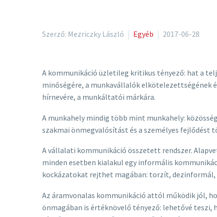
Szerző: Mezriczky László
Egyéb
2017-06-28
A kommunikáció üzletileg kritikus tényező: hat a te
minőségére, a munkavállalók elkötelezettségének és 
hírnevére, a munkáltatói márkára.
A munkahely mindig több mint munkahely: közösség, f
szakmai önmegvalósítást és a személyes fejlődést tö
A vállalati kommunikáció összetett rendszer. Alapve
minden esetben kialakul egy informális kommunikáció
kockázatokat rejthet magában: torzít, dezinformál, 
Az áramvonalas kommunikáció attól működik jól, hogy
önmagában is értéknövelő tényező: lehetővé teszi, ho