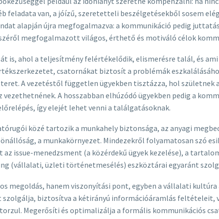
a bőkezűséggel például az időhiányt szeretné kompenzálni: ha nin
feladata van, a jóízű, szeretetteli beszélgetésekből sosem elég,
ondat alapján újra megfogalmazva: a kommunikáció pedig juttatás
 részéről megfogalmazott világos, érthető és motiváló célok kom
t is, ahol a teljesítmény felértékelődik, elismerésre talál, és am
 értékszerkezetet, csatornákat biztosít a problémák eszkalálásáh
eret. A vezetéstől független ügyekben tisztázza, hol születnek a
 vezethetnének. A hosszabban elhúzódó ügyekben pedig a kommun
őrelépés, így elejét lehet venni a találgatásoknak.
órugói közé tartozik a munkahely biztonsága, az anyagi megbecsü
önállóság, a munkakörnyezet. Mindezekről folyamatosan szó esik
kat az issue-menedzsment (a közérdekű ügyek kezelése), a tart
ng (vállalati, üzleti történetmesélés) eszköztárai egyaránt szolg
s megoldás, hanem viszonyítási pont, egyben a vállalati kultúra 
 szolgálja, biztosítva a kétirányú információáramlás feltételeit,
é torzul. Megerősíti és optimalizálja a formális kommunikációs c