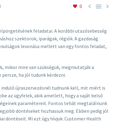



8
0
elpörgetésének feladatai. A korábbi utazósebesség
ymáshoz szektorok, iparágak, régiók. A gazdaság
tanulságok levonása mellett van egy fontos feladat,
ák, mikor mire van szükségük, megmutatják a
 persze, ha jól tudunk kérdezni.
induló újraszervezésnél tudnunk kell, mit miért is
pbe az ügyfelek, akik amellett, hogy a saját belső
enyégeinek paramétereit. Fontos tehát megtalálnunk
 legjobb döntéseket hozhassuk meg. Ebben pedig jól
ai döntéseit. Mi ezt úgy hívjuk: Customer Health