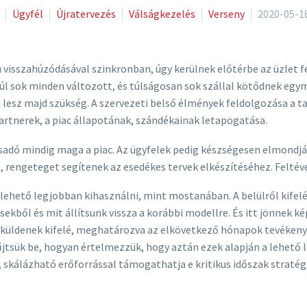
Ügyfél
Újratervezés
Válságkezelés
Verseny
2020-05-1
visszahúzódásával szinkronban, úgy kerülnek előtérbe az üzlet f
 túl sok minden változott, és túlságosan sok szállal kötődnek eg
e lesz majd szükség. A szervezeti belső élmények feldolgozása a 
partnerek, a piac állapotának, szándékainak letapogatása.
csadó mindig maga a piac. Az ügyfelek pedig készségesen elmondj
t, rengeteget segítenek az esedékes tervek elkészítéséhez. Feltéve
lehető legjobban kihasználni, mint mostanában. A belülről kifelé 
ekből és mit állítsunk vissza a korábbi modellre. És itt jönnek ké
eket küldenek kifelé, meghatározva az elkövetkező hónapok tevék
űjtsük be, hogyan értelmezzük, hogy aztán ezek alapján a lehető
 skálázható erőforrással támogathatja e kritikus időszak stratégi