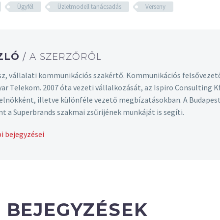
Ügyfél
Üzletmodell tanácsadás
Verseny
SZLÓ
/ A SZERZŐRŐL
z, vállalati kommunikációs szakértő. Kommunikációs felsővezet
yar Telekom. 2007 óta vezeti vállalkozását, az Ispiro Consulting
t elnökként, illetve különféle vezető megbízatásokban. A Budape
nt a Superbrands szakmai zsűrijének munkáját is segíti.
i bejegyzései
 BEJEGYZÉSEK