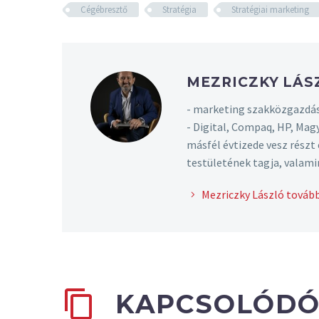
Cégébresztő
Stratégia
Stratégiai marketing
MEZRICZKY LÁ
- marketing szakközgazdás
- Digital, Compaq, HP, Mag
másfél évtizede vesz rész
testületének tagja, valami
Mezriczky László tovább
KAPCSOLÓDÓ