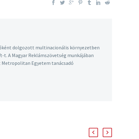
őként dolgozott multinacionális környezetben
 Kft-t. A Magyar Reklámszövetség munkájában
st Metropolitan Egyetem tanácsadó