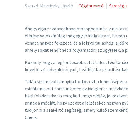
Szerző: Mezriczky László
Cégébresztő
Stratégia
Ahogy egyre szabadabban mozoghatunk a vírus lassú 
elérése valószínűleg még egy jó ideig eltart, hiszen
vonata nagyot fékezett, és a felgyorsuláshoz is időr
amely sokat lendíthet a folyamaton: az ügyfelek, a 
Közhely, hogy a legfontosabb üzletfejlesztési taná
következő időszak irányait, beállítják a prioritásoka
Talán sosem volt annyira fontos ezt a lehetőséget a 
csináljunk, mit tartsunk meg az ideiglenes intézkedés
házi feladataikat is meg kell, hogy oldják, jelzés
annak a módját, hogy ezeket a jelzéseket hogyan gy
tud jönni a szakértő segítség, amely külső szemként,
Check.