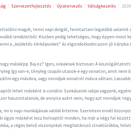
ság
Szervezetfejlesztés
Újratervezés
Válságkezelés
2020
 feltalálni magát, tenni napi dolgát, fenntartani legalább valamit 
 tovább lendületből. Közben pedig lehetséges, hogy éppen most k
lővenni a „küldetés-térképünket” és elgondolkodni azon: jó irányba
hogy másképp. Baj ez? Igen, sokaknak biztosan. A kiszolgáltatotta
yleg így van-e, tényleg csupán utasok-e egy vonaton, amit nem ők 
szállni egy másikra, vagy mondjuk vonatról másra váltani. Lassabbr
aptól lehet másként is csinálni. Szokásaink rabjai vagyunk, egyén
zor haszontalanok, de annyira azért nem, hogy azt mondjuk: tegyé
, mi is napi munkájának valódi értelme. Szerintem ennél bizonyos
r úgyis másként lesz holnaptól minden, ha már a négy fal közöt
okba, a céges belső viszonyokat meghatározó struktúrákba, felülrő