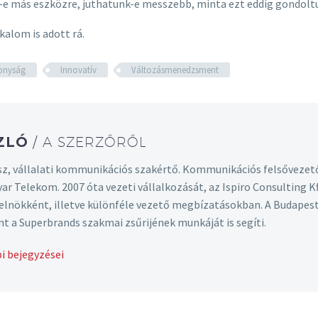
-e más eszközre, juthatunk-e messzebb, minta ezt eddig gondolt
kalom is adott rá.
onyság
Innovatív
Változásmenedzsment
SZLÓ
/ A SZERZŐRŐL
z, vállalati kommunikációs szakértő. Kommunikációs felsővezet
yar Telekom. 2007 óta vezeti vállalkozását, az Ispiro Consulting
t elnökként, illetve különféle vezető megbízatásokban. A Budape
nt a Superbrands szakmai zsűrijének munkáját is segíti.
i bejegyzései