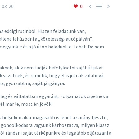



-03-20
0
az eddigi rutinból. Hiszen feladatunk van,
ellene lehúzódni a „kötelesség-autópályán”,
 megyünk-e és a jó úton haladunk-e. Lehet. De nem
knak, akik nem tudják befolyásolni saját útjukat.
vezetnek, és remélik, hogy el is jutnak valahová,
a, gyorsabbra, saját járgányra.
ileg és vállalatban egyaránt. Folyamatok cipelnek a
l már le, most én jövök!
 helyeken akár magasabb is lehet az arány. Ijesztő,
t gondolkodásra vagyunk kárhoztatva, milyen klassz
l ránézni saját térképünkre és legalább eljátszani a