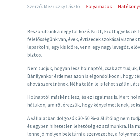
Szerző: Mezriczky László
Folyamatok
Hatékony
Beszorultunk a négy fal közé. Ki itt, ki ott igyekszik
felelősségünk van, évek, évtizedek szokásai visznek
leparkolni, egy kis időre, venni egy nagy levegőt, e
biztos.
Nem tudjuk, hogyan lesz holnaptól, csak azt tudjuk, 
Bár ilyenkor érdemes azon is elgondolkodni, hogy tén
ahová szeretnének. Néha talán le is lehet szállni, át
Holnaptól másként lesz, és ez izgalmas is. Mert holn
hátukon, amiről érezzük, hogy kényelmetlenek, soks
A vállalatban dolgozók 30-50 %-a állítólag nem tudja
és egyben hihetetlen lehetőség ez számunkra. Ha má
lenne jó mélyen beletúrni a szervezetbe, a folyamat