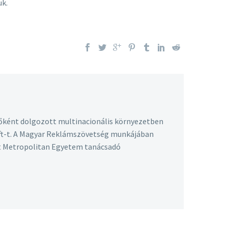
uk.
őként dolgozott multinacionális környezetben
 Kft-t. A Magyar Reklámszövetség munkájában
st Metropolitan Egyetem tanácsadó