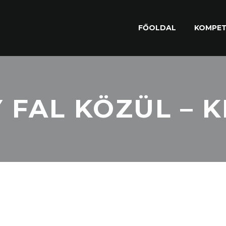
FŐOLDAL
KOMPET
 FAL KÖZÜL – K