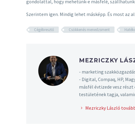
gondolattal, hogy mehetünk-e másfelé, szállhatunk
Szerintem igen. Mindig lehet másképp. És most az al
Cégébresztő
Csökkenés menedzsment
Haték
MEZRICZKY LÁ
- marketing szakközgazdás
- Digital, Compaq, HP, Mag
másfél évtizede vesz rész
testületének tagja, valami
Mezriczky László tovább