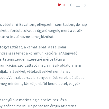



0
nés védelem? Bevallom, elképzelni sem tudom, de nap
zeket a fordulatokat az ügynökségek, mert a vevők
tatásra ösztönözné a megbízókat.
fogyasztását, a kamatlábat, a szállodai
ndez igaz lehet a kommunikációra is? Alapvető
 értelemszerűen szeretné mérve látni a
ommunikációs szolgáltató meg a másik oldalon nem
juk, ízlésekkel, vélekedésekkel nem lehet
képest. Vannak persze bizonyos módszerek, például a
 meg mindent, készüljünk föl becsülettel, vegyük
…
zanyúlni a marketing alapelveihez, és a
ylatában mérni. Ha pontosan értjük az eredeti