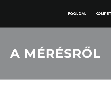
FŐOLDAL
KOMPET
A MÉRÉSRŐL