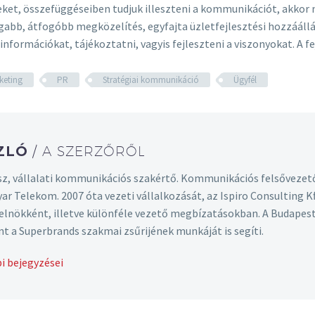
et, összefüggéseiben tudjuk illeszteni a kommunikációt, akkor n
, átfogóbb megközelítés, egyfajta üzletfejlesztési hozzáállás ke
nformációkat, tájékoztatni, vagyis fejleszteni a viszonyokat. A fe
keting
PR
Stratégiai kommunikáció
Ügyfél
SZLÓ
/ A SZERZŐRŐL
z, vállalati kommunikációs szakértő. Kommunikációs felsővezet
yar Telekom. 2007 óta vezeti vállalkozását, az Ispiro Consulting
t elnökként, illetve különféle vezető megbízatásokban. A Budape
nt a Superbrands szakmai zsűrijének munkáját is segíti.
i bejegyzései