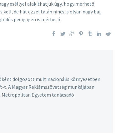
agy eséllyel alakíthatjuk úgy, hogy mérhető
ll, de hát ezzel talán nincs is olyan nagy baj,
jlődés pedig igen is mérhető.
őként dolgozott multinacionális környezetben
 Kft-t. A Magyar Reklámszövetség munkájában
st Metropolitan Egyetem tanácsadó