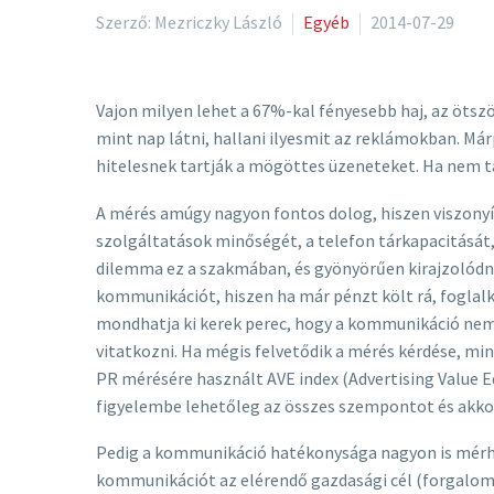
Szerző: Mezriczky László
Egyéb
2014-07-29
Vajon milyen lehet a 67%-kal fényesebb haj, az ötsz
mint nap látni, hallani ilyesmit az reklámokban. Má
hitelesnek tartják a mögöttes üzeneteket. Ha nem 
A mérés amúgy nagyon fontos dolog, hiszen viszonyít
szolgáltatások minőségét, a telefon tárkapacitását
dilemma ez a szakmában, és gyönyörűen kirajzolódna
kommunikációt, hiszen ha már pénzt költ rá, foglalk
mondhatja ki kerek perec, hogy a kommunikáció nem 
vitatkozni. Ha mégis felvetődik a mérés kérdése, min
PR mérésére használt AVE index (Advertising Value E
figyelembe lehetőleg az összes szempontot és akk
Pedig a kommunikáció hatékonysága nagyon is mérhető
kommunikációt az elérendő gazdasági cél (forgalomn