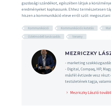
gazdasági szándékot, egészében látjuk a körülmények
eredményeket kaphassunk. Ehhez természetesen tágabb
hiszen a kommunikáció eleve erről szól: megosztani i
Kommunikáció
Kommunikációs kutatás
Mar
Üzletmodell tanácsadás
Verseny
MEZRICZKY LÁ
- marketing szakközgazdás
- Digital, Compaq, HP, Mag
másfél évtizede vesz rész
testületének tagja, valami
Mezriczky László tovább