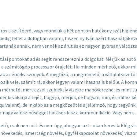
örös tisztítóerő, vagy mondjuk a hét ponton hatékony száj higié
rpedig lehet a dologban valami, hiszen nyilván azért használják e
tartanák annak, nem vennék az árut és ez nagyon gyorsan változ
ási pontokat ad és segít rendszerezni a dolgokat. Mérjük az autó 
, a számítógép processzor órajelét. Ha minden mérhető, akkor mi
k az érdekviszonyok. A megbízó, a megrendelő, a vállalatvezető
ozik vele, számít rá, akkor legyen valami haszna is belőle. A k
mérhető, mert ezzel szubjektív vizekre manőverezne, és mint tud
denki vakarja a fejét, hogy jó, mérjük, de hogyan, min, és mihez 
quivalent), de inkább az a megközelítés a jellemző, hogy tegyünk
or nagy valószínűséggel hatásos lesz a kommunikáció. Vagy nem
, csak nem ott és nem úgy, ahogyan azt sokan keresik. Elég viss
övekedés, ismertség növelés, ügyfélkapcsolat növekedés) viszon