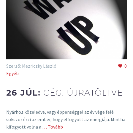
Szerző: Mezriczky László
0
Egyéb
26 JÚL:
CÉG, ÚJRATÖLTVE
Nyárhoz közeledve, vagy éppenséggel az év vége felé
sokszor érzi az ember, hogy elfogyott az energiája. Mintha
kifogyott volna a
… Tovább