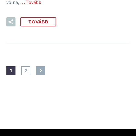
volna,
… Tovább
TOVÁBB
1
2