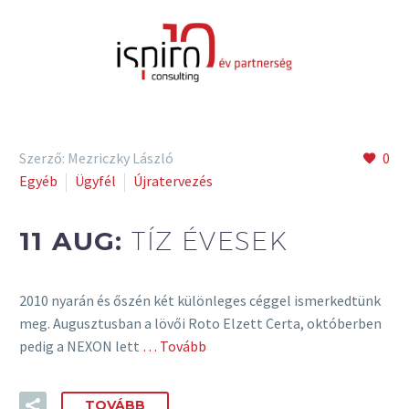
Szerző: Mezriczky László
0
Egyéb
Ügyfél
Újratervezés
11 AUG:
TÍZ ÉVESEK
2010 nyarán és őszén két különleges céggel ismerkedtünk
meg. Augusztusban a lövői Roto Elzett Certa, októberben
pedig a NEXON lett
… Tovább
TOVÁBB