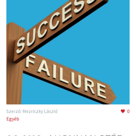
Szerző: Mezriczky László
0
Egyéb