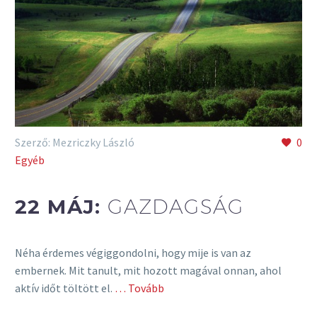
Szerző: Mezriczky László
0
Egyéb
22 MÁJ:
GAZDAGSÁG
Néha érdemes végiggondolni, hogy mije is van az
embernek. Mit tanult, mit hozott magával onnan, ahol
aktív időt töltött el.
… Tovább