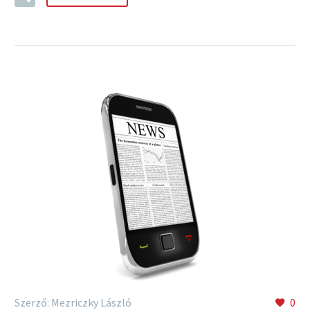
Szerző: Mezriczky László
0