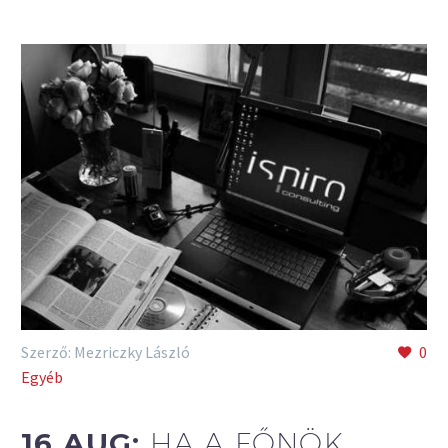
Szerző: Mezriczky László
0
Egyéb
16 AUG:
HA A FŐNÖK