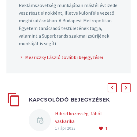
Reklámszövetség munkájában másfél évtizede
vesz részt elnökként, illetve különféle vezető
megbízatásokban. A Budapest Metropolitan
Egyetem tanácsadó testületének tagja,
valamint a Superbrands szakmai zsűrijének
munkáját is segíti.
Mezriczky László további bejegyzései
KAPCSOLÓDÓ BEJEGYZÉSEK
Hibrid közösség: fából
vaskarika
1
Igen, már a címben
17 ápr 2023
letesszük a voksot. Nem,