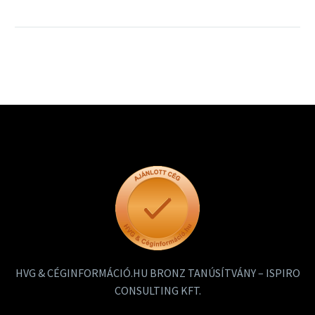
nincs hibrid közösség,
még pedig azért nincs,
mert minden csapat
együttműködése a
…
Tovább
HVG & CÉGINFORMÁCIÓ.HU BRONZ TANÚSÍTVÁNY – ISPIRO
CONSULTING KFT.