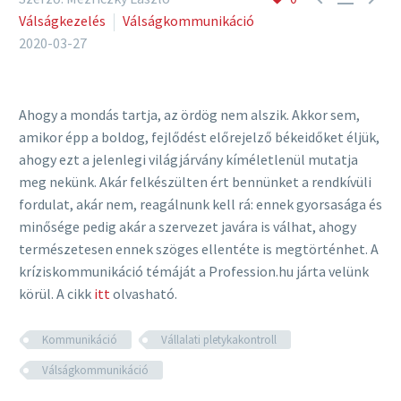
Válságkezelés
Válságkommunikáció
2020-03-27
Ahogy a mondás tartja, az ördög nem alszik. Akkor sem,
amikor épp a boldog, fejlődést előrejelző békeidőket éljük,
ahogy ezt a jelenlegi világjárvány kíméletlenül mutatja
meg nekünk. Akár felkészülten ért bennünket a rendkívüli
fordulat, akár nem, reagálnunk kell rá: ennek gyorsasága és
minősége pedig akár a szervezet javára is válhat, ahogy
természetesen ennek szöges ellentéte is megtörténhet. A
kríziskommunikáció témáját a Profession.hu járta velünk
körül. A cikk
itt
olvasható.
Kommunikáció
Vállalati pletykakontroll
Válságkommunikáció