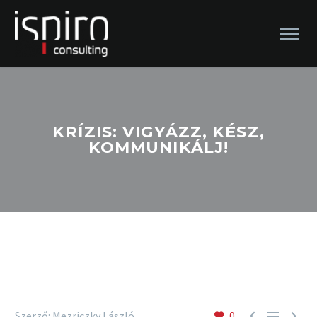
KRÍZIS: VIGYÁZZ, KÉSZ,
KOMMUNIKÁLJ!



Szerző: Mezriczky László
0