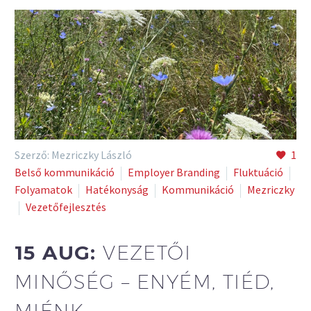
Szerző: Mezriczky László
1
Belső kommunikáció
Employer Branding
Fluktuáció
Folyamatok
Hatékonyság
Kommunikáció
Mezriczky
Vezetőfejlesztés
15 AUG:
VEZETŐI
MINŐSÉG – ENYÉM, TIÉD,
MIÉNK