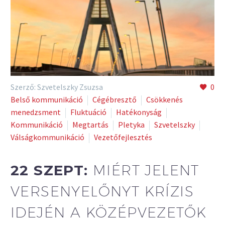
Szerző: Szvetelszky Zsuzsa
0
Belső kommunikáció
Cégébresztő
Csökkenés
menedzsment
Fluktuáció
Hatékonyság
Kommunikáció
Megtartás
Pletyka
Szvetelszky
Válságkommunikáció
Vezetőfejlesztés
22 SZEPT:
MIÉRT JELENT
VERSENYELŐNYT KRÍZIS
IDEJÉN A KÖZÉPVEZETŐK