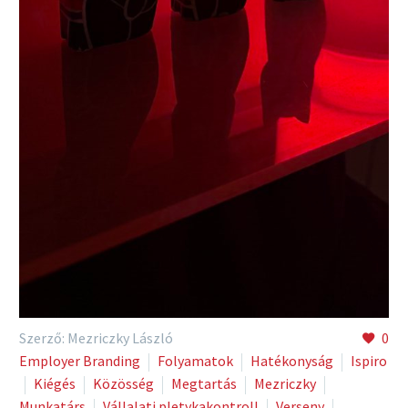
Szerző: Mezriczky László
0
Employer Branding
Folyamatok
Hatékonyság
Ispiro
Kiégés
Közösség
Megtartás
Mezriczky
Munkatárs
Vállalati pletykakontroll
Verseny