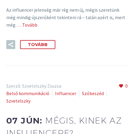
Az influencer jelenség már rég nem új, mégis szeretünk
még mindig újszerűként tekinteni rá – talán azért is, mert
még
… Tovább
TOVÁBB
Szerző: Szvetelszky Zsuzsa
0
Belső kommunikáció
Influencer
Szóbeszéd
Szvetelszky
07 JÚN:
MÉGIS, KINEK AZ
INFLUENCERE?