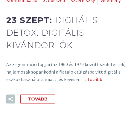
Kommunikáció
Szóbeszéd
Szvetelszky
Vélemény
23 SZEPT:
DIGITÁLIS
DETOX, DIGITÁLIS
KIVÁNDORLÓK
Az X-generáció tagjai (az 1960 és 1979 között születettek)
hajlamosak sopánkodni a fiatalok túlzásba vitt digitális
eszközhasználata miatt, és kevesen
… Tovább
TOVÁBB