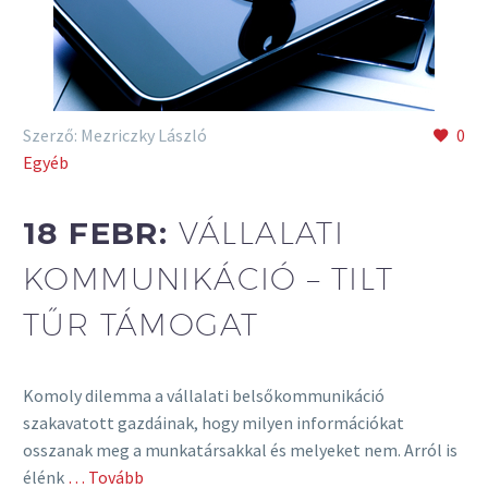
Szerző: Mezriczky László
0
Egyéb
18 FEBR:
VÁLLALATI
KOMMUNIKÁCIÓ – TILT
TŰR TÁMOGAT
Komoly dilemma a vállalati belsőkommunikáció
szakavatott gazdáinak, hogy milyen információkat
osszanak meg a munkatársakkal és melyeket nem. Arról is
élénk
… Tovább