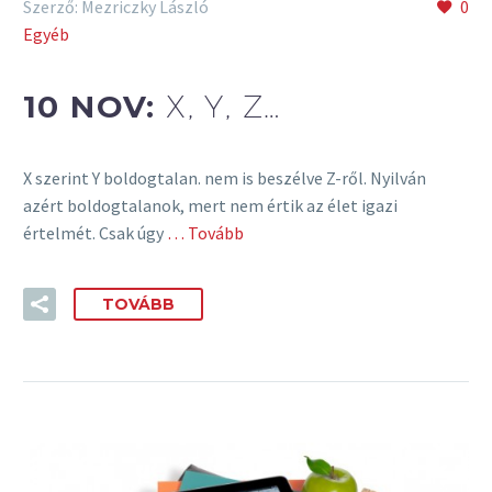
Szerző: Mezriczky László
0
Egyéb
10 NOV:
X, Y, Z…
X szerint Y boldogtalan. nem is beszélve Z-ről. Nyilván
azért boldogtalanok, mert nem értik az élet igazi
értelmét. Csak úgy
… Tovább
TOVÁBB