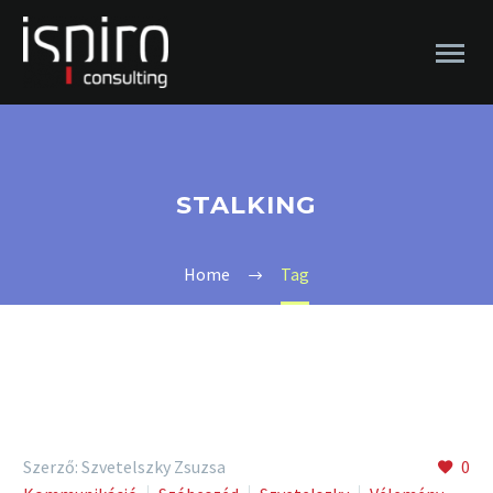
STALKING
Home
Tag
Szerző: Szvetelszky Zsuzsa
0