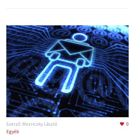
Szerző: Mezriczky László
0
Egyéb