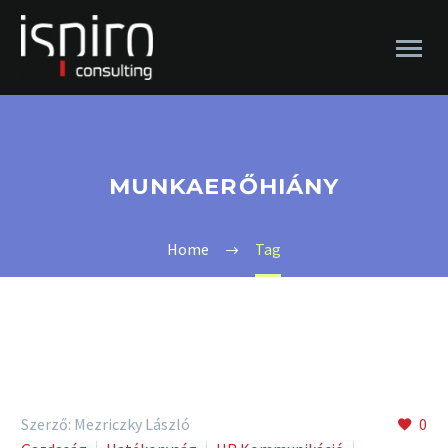
MUNKAERŐHIÁNY
Home
Tag
Szerző: Mezriczky László
0