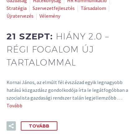
Gazdaság
Hatékonyság
HR Kommunikáció
Stratégia
Szervezetfejlesztés
Társadalom
Újratervezés
Vélemény
21 SZEPT:
HIÁNY 2.0 –
RÉGI FOGALOM ÚJ
TARTALOMMAL
Kornai János, az elmúlt fél évszázad egyik legnagyobb
hatású közgazdász gondolkodója írta le legátfogóbban a
szocialista gazdasági rendszer talán legjellemzőbb
…
Tovább
TOVÁBB