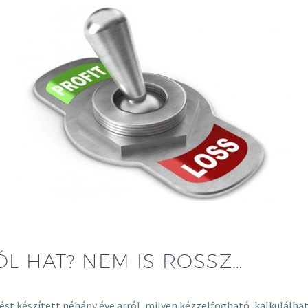
L HAT? NEM IS ROSSZ…
t készített néhány éve arról, milyen kézzelfogható, kalkulálha