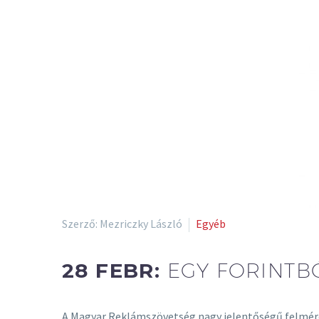
Szerző: Mezriczky László
Egyéb
28 FEBR:
EGY FORINTBÓ
A Magyar Reklámszövetség nagy jelentőségű felmérés