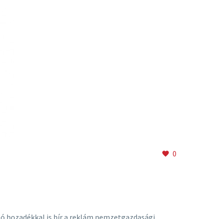
0
tó hozadékkal is bír a reklám nemzetgazdasági