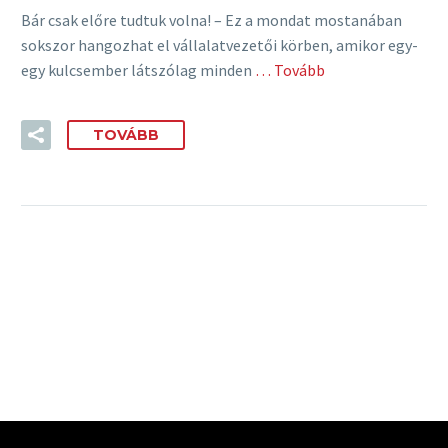
Bár csak előre tudtuk volna! – Ez a mondat mostanában
sokszor hangozhat el vállalatvezetői körben, amikor egy-
egy kulcsember látszólag minden
… Tovább
TOVÁBB