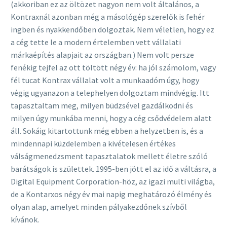
(akkoriban ez az öltözet nagyon nem volt általános, a
Kontraxnál azonban még a másológép szerelők is fehér
ingben és nyakkendőben dolgoztak. Nem véletlen, hogy ez
a cég tette le a modern értelemben vett vállalati
márkaépítés alapjait az országban.) Nem volt persze
fenékig tejfel az ott töltött négy év: ha jól számolom, vagy
fél tucat Kontrax vállalat volt a munkaadóm úgy, hogy
végig ugyanazon a telephelyen dolgoztam mindvégig. Itt
tapasztaltam meg, milyen büdzsével gazdálkodni és
milyen úgy munkába menni, hogy a cég csődvédelem alatt
áll. Sokáig kitartottunk még ebben a helyzetben is, és a
mindennapi küzdelemben a kivételesen értékes
válságmenedzsment tapasztalatok mellett életre szóló
barátságok is születtek. 1995-ben jött el az idő a váltásra, a
Digital Equipment Corporation-höz, az igazi multi világba,
de a Kontarxos négy év mai napig meghatározó élmény és
olyan alap, amelyet minden pályakezdőnek szívből
kívánok.