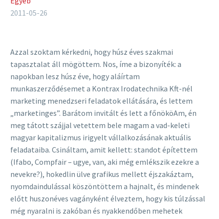
Egyéb
2011-05-26
Azzal szoktam kérkedni, hogy húsz éves szakmai
tapasztalat áll mögöttem. Nos, íme a bizonyíték: a
napokban lesz húsz éve, hogy aláírtam
munkaszerződésemet a Kontrax Irodatechnika Kft-nél
marketing menedzseri feladatok ellátására, és lettem
„marketinges”. Barátom invitált és lett a főnököAm, én
meg tátott szájjal vetettem bele magam a vad-keleti
magyar kapitalizmus irigyelt vállalkozásának aktuális
feladataiba. Csináltam, amit kellett: standot építettem
(Ifabo, Compfair – ugye, van, aki még emlékszik ezekre a
nevekre?), hokedlin ülve grafikus mellett éjszakáztam,
nyomdaindulással köszöntöttem a hajnalt, és mindenek
előtt huszonéves vagányként élveztem, hogy kis túlzással
még nyaralni is zakóban és nyakkendőben mehetek