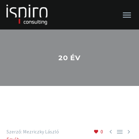
20 ÉV



Szerző: Mezriczky László
0