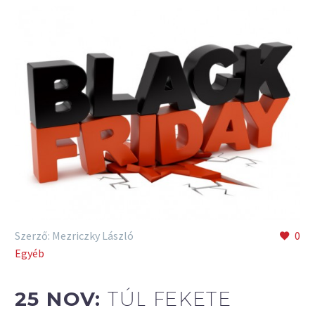
Szerző: Mezriczky László
0
Egyéb
25 NOV:
TÚL FEKETE