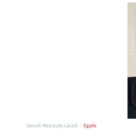
Szerző: Mezriczky László
Egyéb