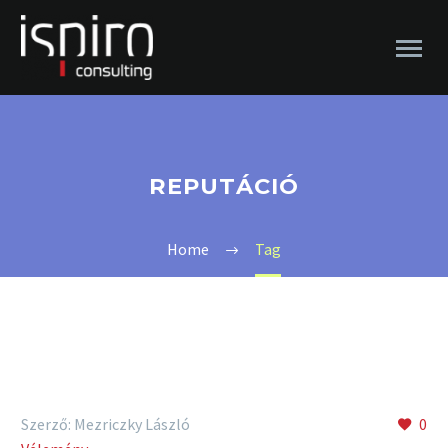
REPUTÁCIÓ
Home
Tag
Szerző: Mezriczky László
0