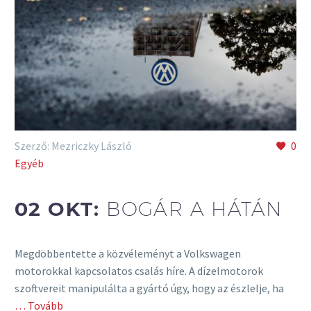
Szerző: Mezriczky László
0
Egyéb
02 OKT:
BOGÁR A HÁTÁN
Megdöbbentette a közvéleményt a Volkswagen
motorokkal kapcsolatos csalás híre. A dízelmotorok
szoftvereit manipulálta a gyártó úgy, hogy az észlelje, ha
… Tovább