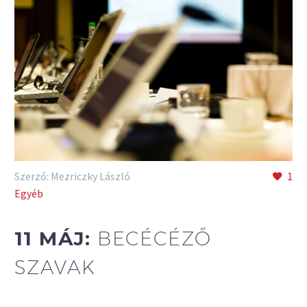
Szerző: Mezriczky László
1
Egyéb
11 MÁJ:
BECÉCÉZŐ
SZAVAK