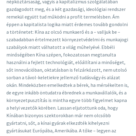
népköztársaság, vagyis a kapitalizmus szolgálatában
gazdagodott meg, és a két gazdasági, ideológiai rendszer
remekül együtt tud működni a profit termelésben. Ám
éppen a kapitalista logika miatt érdemes tovább gondolni
a történetet: Kína az olcsó munkaerő és a – valljuk be –
szabadabban értelmezett környezetvédelmi és munkajogi
szabályok miatt válhatott a világ műhelyévé. Ebbéli
minőségében Kína szépen, fokozatosan megtanulta
használni a fejlett technológiát, előállítani a minőséget,
sőt innovációban, oktatásban is felzárkózott, nem utolsó
sorban a távol-keletiekre jellemző tudásvágy és alázat
okán. Mindeközben emelkedtek a bérek, ha mérsékelten is,
de egyre inkább öntudatra ébrednek a munkavállalók, és a
környezetpusztítás is mintha egyre több figyelmet kapna
a helyi vezetők körében. Lassan eljutottunk oda, hogy
Kínában bizonyos szektorokban már nem olcsóbb
gyártatni, sőt, a kínai gyárak elkezdték kihelyezni
gyártásukat Európába, Amerikába. A tőke – legyen az