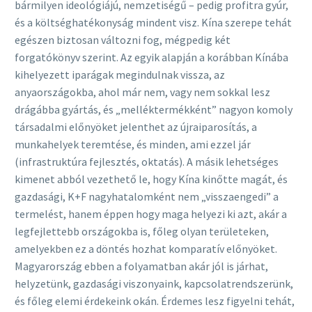
bármilyen ideológiájú, nemzetiségű – pedig profitra gyúr,
és a költséghatékonyság mindent visz. Kína szerepe tehát
egészen biztosan változni fog, mégpedig két
forgatókönyv szerint. Az egyik alapján a korábban Kínába
kihelyezett iparágak megindulnak vissza, az
anyaországokba, ahol már nem, vagy nem sokkal lesz
drágábba gyártás, és „melléktermékként” nagyon komoly
társadalmi előnyöket jelenthet az újraiparosítás, a
munkahelyek teremtése, és minden, ami ezzel jár
(infrastruktúra fejlesztés, oktatás). A másik lehetséges
kimenet abból vezethető le, hogy Kína kinőtte magát, és
gazdasági, K+F nagyhatalomként nem „visszaengedi” a
termelést, hanem éppen hogy maga helyezi ki azt, akár a
legfejlettebb országokba is, főleg olyan területeken,
amelyekben ez a döntés hozhat komparatív előnyöket.
Magyarország ebben a folyamatban akár jól is járhat,
helyzetünk, gazdasági viszonyaink, kapcsolatrendszerünk,
és főleg elemi érdekeink okán. Érdemes lesz figyelni tehát,