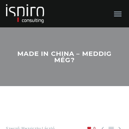
MADE IN CHINA – MEDDIG
MÉG?



Szerző: Mezriczky László
0