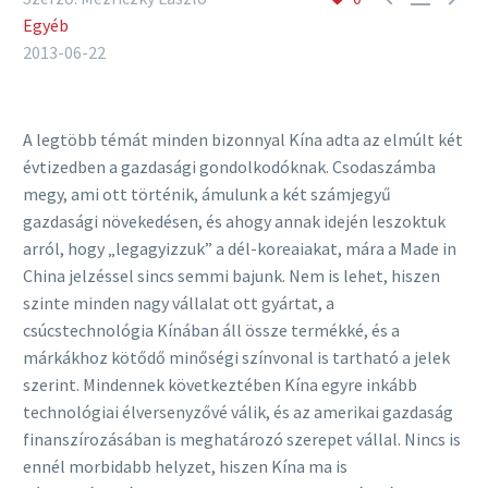
Egyéb
2013-06-22
A legtöbb témát minden bizonnyal Kína adta az elmúlt két
évtizedben a gazdasági gondolkodóknak. Csodaszámba
megy, ami ott történik, ámulunk a két számjegyű
gazdasági növekedésen, és ahogy annak idején leszoktuk
arról, hogy „legagyizzuk” a dél-koreaiakat, mára a Made in
China jelzéssel sincs semmi bajunk. Nem is lehet, hiszen
szinte minden nagy vállalat ott gyártat, a
csúcstechnológia Kínában áll össze termékké, és a
márkákhoz kötődő minőségi színvonal is tartható a jelek
szerint. Mindennek következtében Kína egyre inkább
technológiai élversenyzővé válik, és az amerikai gazdaság
finanszírozásában is meghatározó szerepet vállal. Nincs is
ennél morbidabb helyzet, hiszen Kína ma is