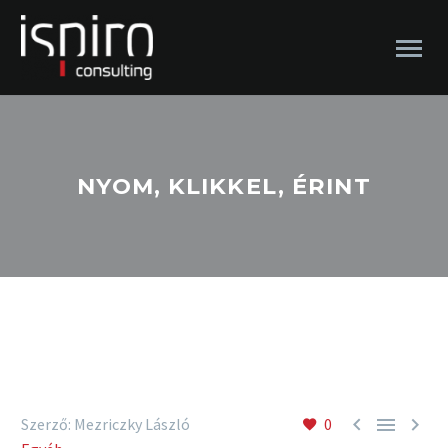
NYOM, KLIKKEL, ÉRINT



Szerző: Mezriczky László
0