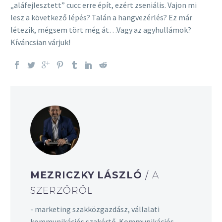
„aláfejlesztett” cucc erre épít, ezért zseniális. Vajon mi
lesz a következő lépés? Talán a hangvezérlés? Ez már
létezik, mégsem tört még át…Vagy az agyhullámok?
Kíváncsian várjuk!
MEZRICZKY LÁSZLÓ
/ A
SZERZŐRŐL
- marketing szakközgazdász, vállalati
kommunikációs szakértő. Kommunikációs