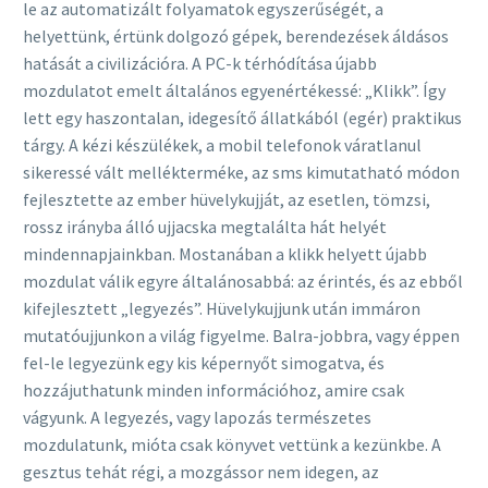
le az automatizált folyamatok egyszerűségét, a
helyettünk, értünk dolgozó gépek, berendezések áldásos
hatását a civilizációra. A PC-k térhódítása újabb
mozdulatot emelt általános egyenértékessé: „Klikk”. Így
lett egy haszontalan, idegesítő állatkából (egér) praktikus
tárgy. A kézi készülékek, a mobil telefonok váratlanul
sikeressé vált mellékterméke, az sms kimutatható módon
fejlesztette az ember hüvelykujját, az esetlen, tömzsi,
rossz irányba álló ujjacska megtalálta hát helyét
mindennapjainkban. Mostanában a klikk helyett újabb
mozdulat válik egyre általánosabbá: az érintés, és az ebből
kifejlesztett „legyezés”. Hüvelykujjunk után immáron
mutatóujjunkon a világ figyelme. Balra-jobbra, vagy éppen
fel-le legyezünk egy kis képernyőt simogatva, és
hozzájuthatunk minden információhoz, amire csak
vágyunk. A legyezés, vagy lapozás természetes
mozdulatunk, mióta csak könyvet vettünk a kezünkbe. A
gesztus tehát régi, a mozgássor nem idegen, az