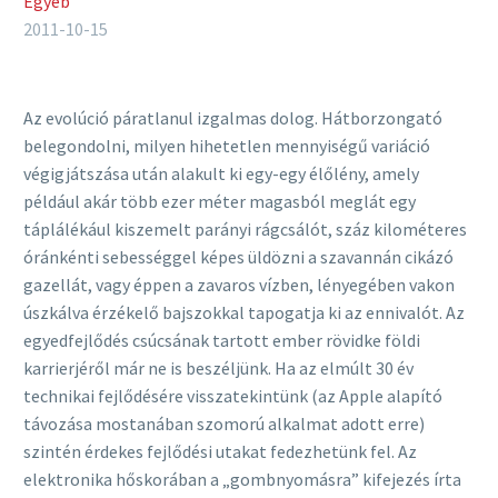
Egyéb
2011-10-15
Az evolúció páratlanul izgalmas dolog. Hátborzongató
belegondolni, milyen hihetetlen mennyiségű variáció
végigjátszása után alakult ki egy-egy élőlény, amely
például akár több ezer méter magasból meglát egy
táplálékául kiszemelt parányi rágcsálót, száz kilométeres
óránkénti sebességgel képes üldözni a szavannán cikázó
gazellát, vagy éppen a zavaros vízben, lényegében vakon
úszkálva érzékelő bajszokkal tapogatja ki az ennivalót. Az
egyedfejlődés csúcsának tartott ember rövidke földi
karrierjéről már ne is beszéljünk. Ha az elmúlt 30 év
technikai fejlődésére visszatekintünk (az Apple alapító
távozása mostanában szomorú alkalmat adott erre)
szintén érdekes fejlődési utakat fedezhetünk fel. Az
elektronika hőskorában a „gombnyomásra” kifejezés írta